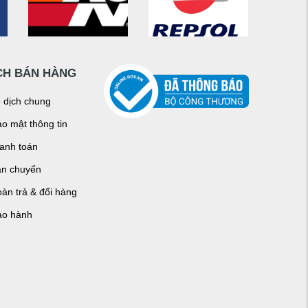
CH BÁN HÀNG
o dịch chung
o mật thông tin
hanh toán
ận chuyển
àn trả & đổi hàng
ảo hành