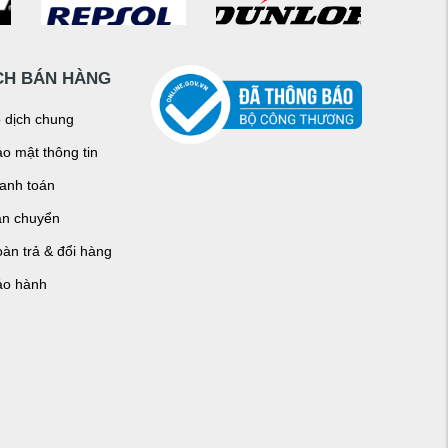
CH BÁN HÀNG
o dịch chung
o mật thông tin
hanh toán
ận chuyển
àn trả & đổi hàng
ảo hành