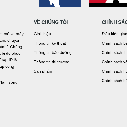
VỀ CHÚNG TÔI
CHÍNH SÁ
đam mê xe máy.
Giới thiệu
Điều kiện gia
n tâm, chuyên
Thông tin kỹ thuật
Chính sách bả
mình”. Chúng
Thông tin bảo dưỡng
Chính sách t
bị để phục
tùng HP là
Thông tin thị trường
Chính sách v
háp công
Sản phẩm
Chính sách ho
Chính sách b
, Nam sông