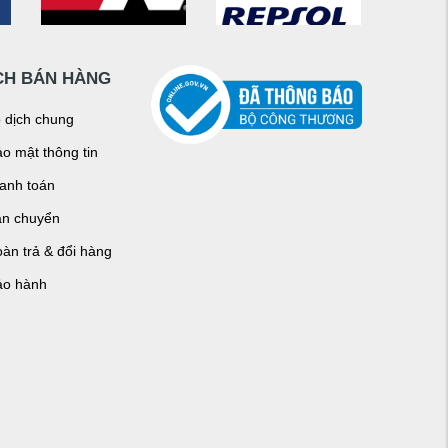
CH BÁN HÀNG
o dịch chung
o mật thông tin
hanh toán
ận chuyển
àn trả & đổi hàng
ảo hành