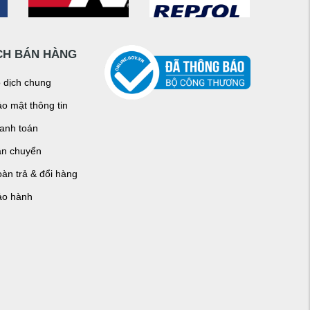
CH BÁN HÀNG
o dịch chung
o mật thông tin
hanh toán
ận chuyển
àn trả & đổi hàng
ảo hành