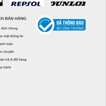
CH BÁN HÀNG
o dịch chung
o mật thông tin
hanh toán
ận chuyển
àn trả & đổi hàng
ảo hành