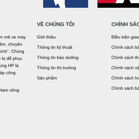
VỀ CHÚNG TÔI
CHÍNH SÁ
đam mê xe máy.
Giới thiệu
Điều kiện gia
n tâm, chuyên
Thông tin kỹ thuật
Chính sách bả
mình”. Chúng
Thông tin bảo dưỡng
Chính sách t
bị để phục
tùng HP là
Thông tin thị trường
Chính sách v
háp công
Sản phẩm
Chính sách ho
Chính sách b
, Nam sông