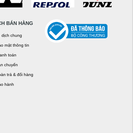
CH BÁN HÀNG
o dịch chung
o mật thông tin
hanh toán
ận chuyển
àn trả & đổi hàng
ảo hành