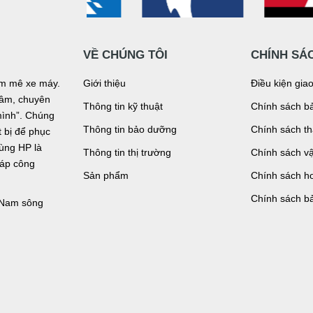
VỀ CHÚNG TÔI
CHÍNH SÁ
đam mê xe máy.
Giới thiệu
Điều kiện gia
n tâm, chuyên
Thông tin kỹ thuật
Chính sách bả
mình”. Chúng
Thông tin bảo dưỡng
Chính sách t
bị để phục
tùng HP là
Thông tin thị trường
Chính sách v
háp công
Sản phẩm
Chính sách ho
Chính sách b
, Nam sông