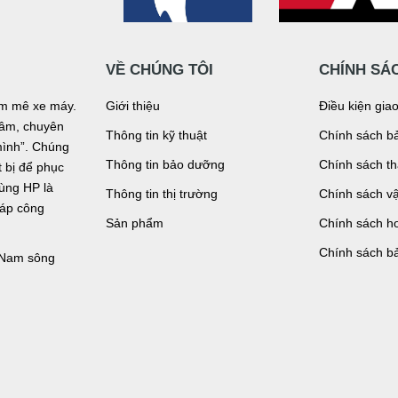
VỀ CHÚNG TÔI
CHÍNH SÁ
đam mê xe máy.
Giới thiệu
Điều kiện gia
n tâm, chuyên
Thông tin kỹ thuật
Chính sách bả
mình”. Chúng
Thông tin bảo dưỡng
Chính sách t
bị để phục
tùng HP là
Thông tin thị trường
Chính sách v
háp công
Sản phẩm
Chính sách ho
Chính sách b
, Nam sông