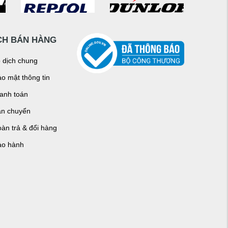
CH BÁN HÀNG
o dịch chung
o mật thông tin
hanh toán
ận chuyển
àn trả & đổi hàng
ảo hành