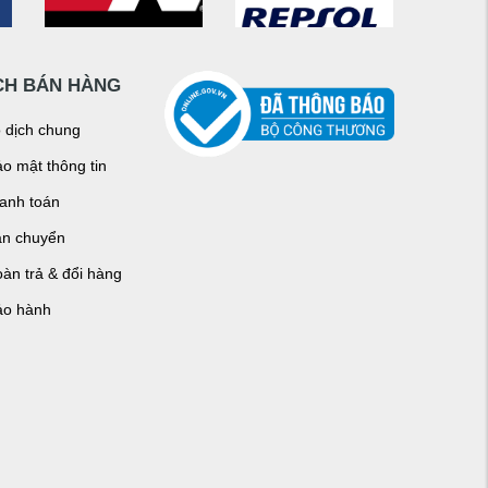
CH BÁN HÀNG
o dịch chung
o mật thông tin
hanh toán
ận chuyển
àn trả & đổi hàng
ảo hành