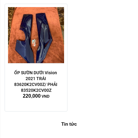
ỐP SƯỜN DƯỚI Vision 
2021 TRÁI 
83620K2CV00Z/ PHẢI 
83520K2CV00Z
220,000
VND
Tin tức