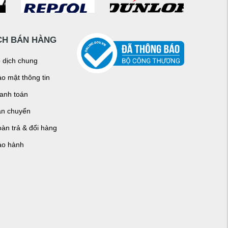
CH BÁN HÀNG
o dịch chung
o mật thông tin
hanh toán
ận chuyển
àn trả & đổi hàng
ảo hành