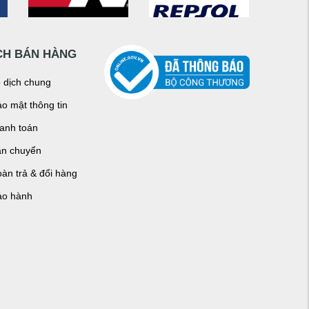
CH BÁN HÀNG
o dịch chung
o mật thông tin
hanh toán
ận chuyển
àn trả & đổi hàng
ảo hành