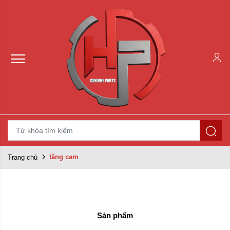
Dòng xe:
Raider xăng cơ
CBR 150
tăng cam
Trang chủ
Raider Satria Fi
Exciter 135 4s
Exciter 150
Winner
Sản phẩm
Exciter 135 5s