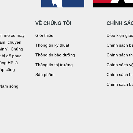
VỀ CHÚNG TÔI
CHÍNH SÁ
đam mê xe máy.
Giới thiệu
Điều kiện gia
n tâm, chuyên
Thông tin kỹ thuật
Chính sách bả
mình”. Chúng
Thông tin bảo dưỡng
Chính sách t
bị để phục
tùng HP là
Thông tin thị trường
Chính sách v
háp công
Sản phẩm
Chính sách ho
Chính sách b
, Nam sông