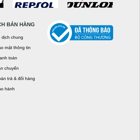
CH BÁN HÀNG
o dịch chung
o mật thông tin
hanh toán
ận chuyển
àn trả & đổi hàng
ảo hành