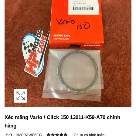
Xéc măng Vario / Click 150 13011-K59-A70 chính
hãng
SKU:
3M0RAWP6CG
(Chưa có bình luận)