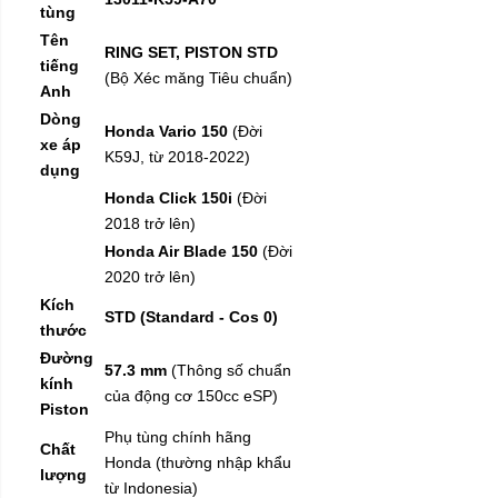
tùng
Tên
RING SET, PISTON STD
tiếng
(Bộ Xéc măng Tiêu chuẩn)
Anh
Dòng
Honda Vario 150
(Đời
xe áp
K59J, từ 2018-2022)
dụng
Honda Click 150i
(Đời
2018 trở lên)
Honda Air Blade 150
(Đời
2020 trở lên)
Kích
STD (Standard - Cos 0)
thước
Đường
57.3 mm
(Thông số chuẩn
kính
của động cơ 150cc eSP)
Piston
Phụ tùng chính hãng
Chất
Honda (thường nhập khẩu
lượng
từ Indonesia)