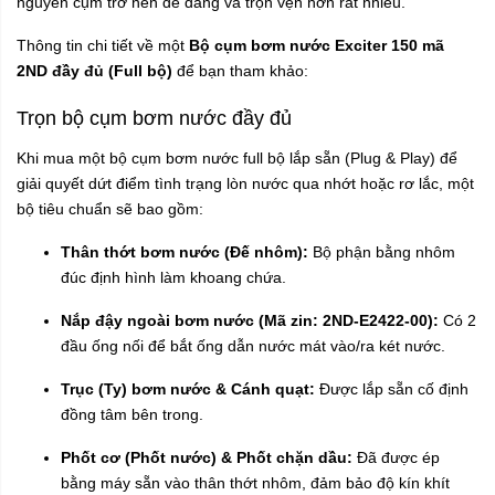
nguyên cụm trở nên dễ dàng và trọn vẹn hơn rất nhiều.
Thông tin chi tiết về một
Bộ cụm bơm nước Exciter 150 mã
2ND đầy đủ (Full bộ)
để bạn tham khảo:
Trọn bộ cụm bơm nước đầy đủ
Khi mua một bộ cụm bơm nước full bộ lắp sẵn (Plug & Play) để
giải quyết dứt điểm tình trạng lòn nước qua nhớt hoặc rơ lắc, một
bộ tiêu chuẩn sẽ bao gồm:
Thân thớt bơm nước (Đế nhôm):
Bộ phận bằng nhôm
đúc định hình làm khoang chứa.
Nắp đậy ngoài bơm nước (Mã zin: 2ND-E2422-00):
Có 2
đầu ống nối để bắt ống dẫn nước mát vào/ra két nước.
Trục (Ty) bơm nước & Cánh quạt:
Được lắp sẵn cố định
đồng tâm bên trong.
Phốt cơ (Phốt nước) & Phốt chặn dầu:
Đã được ép
bằng máy sẵn vào thân thớt nhôm, đảm bảo độ kín khít