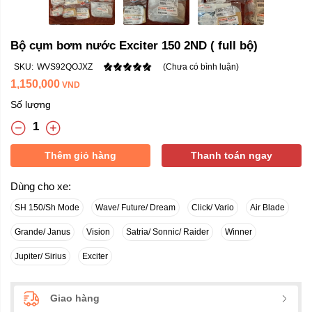
Bộ cụm bơm nước Exciter 150 2ND ( full bộ)
SKU:
WVS92QOJXZ
(Chưa có bình luận)
1,150,000
VND
Số lượng
Thêm giỏ hàng
Thanh toán ngay
Dùng cho xe:
SH 150/Sh Mode
Wave/ Future/ Dream
Click/ Vario
Air Blade
Grande/ Janus
Vision
Satria/ Sonnic/ Raider
Winner
Jupiter/ Sirius
Exciter
Giao hàng