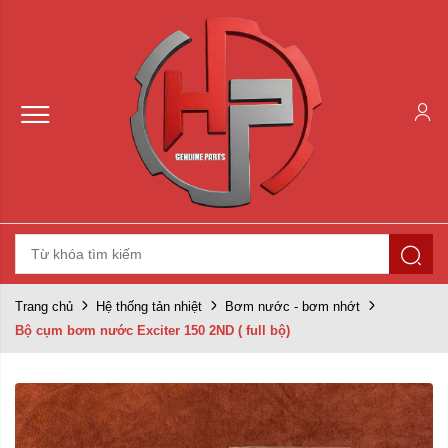
Trang chủ
Hệ thống tản nhiệt
Bơm nước - bơm nhớt
Bộ cụm bơm nước Exciter 150 2ND ( full bộ)