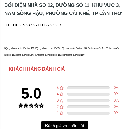
ĐỐI DIỆN NHÀ SỐ 12, ĐƯỜNG SỐ 11, KHU VỰC 3,
NAM SÔNG HẬU, PHƯỜNG CÁI KHẾ, TP CẦN THƠ
ĐT: 0963753373 - 0902753373
Bộ cụm bơm nước Exciter 150, Bộ cụm bơm nước Ex150, Bộ bơm nước Exciter 150, Bộ bơm nước Ex150, bơm nước
Exciter 150, bơm nước Ex150, cụm bơm nước Exciter 150, cụm bơm nước Ex150
KHÁCH HÀNG ĐÁNH GIÁ
5.0
5
0
%
4
0
%
3
0
%
2
0
%
1
0
%
Đánh giá và nhận xét