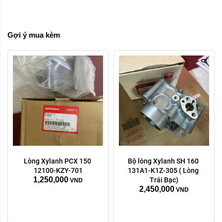
Xóa
Gợi ý mua kèm
Hệ thống truyền động:
Đế nhôm nồi - Chén
Lòng Xylanh PCX 150 
Bộ lòng Xylanh SH 160 
đựng bi
12100-KZY-701
131A1-K1Z-305 ( Lòng 
1,250,000
Trái Bạc)
VND
Cánh quạt nồi trước
2,450,000
VND
Dây Curoa
Xóa