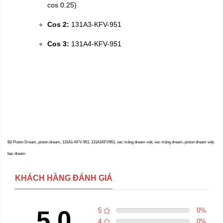
cos 0.25)
Cos 2:
131A3-KFV-951
Cos 3:
131A4-KFV-951
Bộ Piston Dream, piston dream, 131A1-KFV-951, 131A1KFV951, xec măng dream việt, xec măng dream, piston dream việt,
bạc dream
KHÁCH HÀNG ĐÁNH GIÁ
5.0
5
0
%
4
0
%