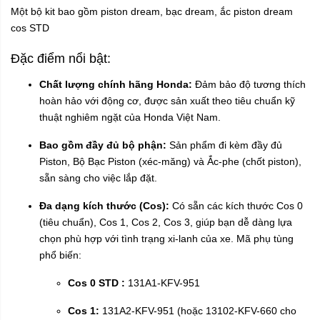
Một bộ kit bao gồm piston dream, bạc dream, ắc piston dream
cos STD
Đặc điểm nổi bật:
Chất lượng chính hãng Honda:
Đảm bảo độ tương thích
hoàn hảo với động cơ, được sản xuất theo tiêu chuẩn kỹ
thuật nghiêm ngặt của Honda Việt Nam.
Bao gồm đầy đủ bộ phận:
Sản phẩm đi kèm đầy đủ
Piston, Bộ Bạc Piston (xéc-măng) và Ắc-phe (chốt piston),
sẵn sàng cho việc lắp đặt.
Đa dạng kích thước (Cos):
Có sẵn các kích thước Cos 0
(tiêu chuẩn), Cos 1, Cos 2, Cos 3, giúp bạn dễ dàng lựa
chọn phù hợp với tình trạng xi-lanh của xe. Mã phụ tùng
phổ biến:
Cos 0 STD :
131A1-KFV-951
Cos 1:
131A2-KFV-951 (hoặc 13102-KFV-660 cho