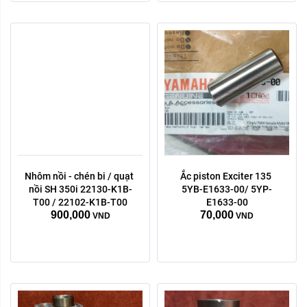
Nhôm nồi - chén bi / quạt 
Ắc piston Exciter 135 
Phụ tùng máy:
Phụ tùng máy:
nồi SH 350i 22130-K1B-
5YB-E1633-00/ 5YP-
Lòng bạc piston
Lòng bạc piston
T00 / 22102-K1B-T00
E1633-00
900,000
70,000
VND
VND
Xóa
Xóa