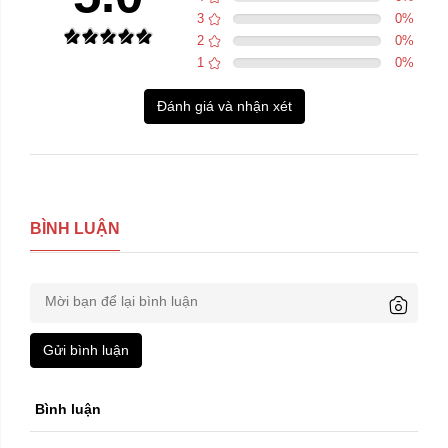
3
0
%
2
0
%
1
0
%
Đánh giá và nhận xét
BÌNH LUẬN
Gửi bình luận
Phụ tùng máy:
Bình luận
Lòng bạc piston