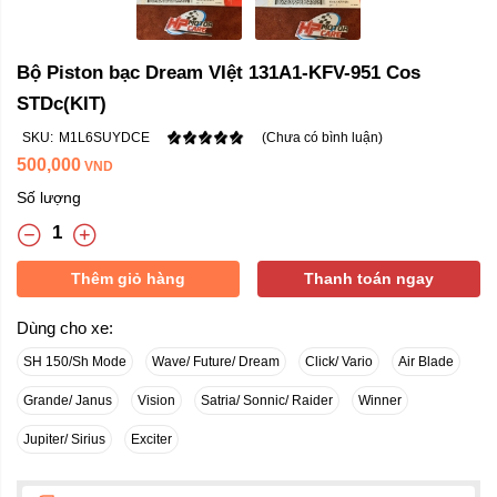
Bộ Piston bạc Dream VIệt 131A1-KFV-951 Cos
STDc(KIT)
SKU:
M1L6SUYDCE
(Chưa có bình luận)
500,000
VND
Số lượng
Thêm giỏ hàng
Thanh toán ngay
Dùng cho xe:
SH 150/Sh Mode
Wave/ Future/ Dream
Click/ Vario
Air Blade
Grande/ Janus
Vision
Satria/ Sonnic/ Raider
Winner
Jupiter/ Sirius
Exciter