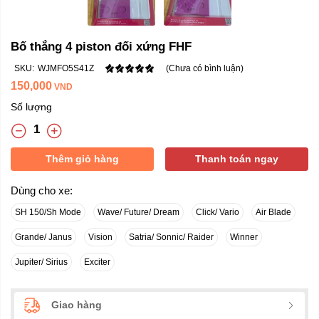
Bố thắng 4 piston đối xứng FHF
SKU:
WJMFO5S41Z
(Chưa có bình luận)
150,000
VND
Số lượng
Thêm giỏ hàng
Thanh toán ngay
Dùng cho xe:
SH 150/Sh Mode
Wave/ Future/ Dream
Click/ Vario
Air Blade
Grande/ Janus
Vision
Satria/ Sonnic/ Raider
Winner
Jupiter/ Sirius
Exciter
Giao hàng