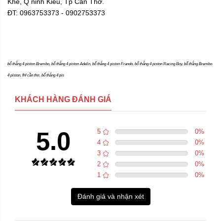
Khế, Q ninh Kiều, Tp Cần Thơ.
ĐT: 0963753373 - 0902753373
bố thắng 4 piston Brembo, bố thắng 4 piston Adelin, bố thắng 4 piston Frando, bố thắng 4 piston Racing Boy,
bố thắng Brembo
4 piston, fhf cần thơ, bố thắng 4 pis
KHÁCH HÀNG ĐÁNH GIÁ
5.0
5
0
%
4
0
%
3
0
%
2
0
%
1
0
%
Đánh giá và nhận xét