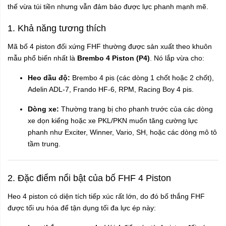
thế vừa túi tiền nhưng vẫn đảm bảo được lực phanh mạnh mẽ.
1. Khả năng tương thích
Mã bố 4 piston đối xứng FHF thường được sản xuất theo khuôn
mẫu phổ biến nhất là
Brembo 4 Piston (P4)
. Nó lắp vừa cho:
Heo dầu độ:
Brembo 4 pis (các dòng 1 chốt hoặc 2 chốt),
Adelin ADL-7, Frando HF-6, RPM, Racing Boy 4 pis.
Dòng xe:
Thường trang bị cho phanh trước của các dòng
xe dọn kiểng hoặc xe PKL/PKN muốn tăng cường lực
phanh như Exciter, Winner, Vario, SH, hoặc các dòng mô tô
tầm trung.
2. Đặc điểm nổi bật của bố FHF 4 Piston
Heo 4 piston có diện tích tiếp xúc rất lớn, do đó bố thắng FHF
được tối ưu hóa để tận dụng tối đa lực ép này: