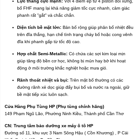
Lực thắng cực mạnh:
Với 4 điểm ép từ 4 piston đối xứng,
bố FHF mang lại khả năng giảm tốc cực nhanh, cảm giác
phanh rất "gắt" và chắc chắn.
Diện tích bề mặt lớn:
Bản bố rộng giúp phân bổ nhiệt đều
trên đĩa thắng, hạn chế tình trạng cháy bố hoặc cong vênh
đĩa khi phanh gấp từ tốc độ cao.
Hợp chất Semi-Metallic:
Có chứa các sợi kim loại mịn
giúp tăng độ bền cơ học, không bị mủn hay bở khi hoạt
động ở môi trường khắc nghiệt hoặc mưa gió.
Rãnh thoát nhiệt và bụi:
Trên mặt bố thường có các
đường rãnh xẻ dọc giúp đẩy bụi bố và nước ra ngoài, giữ
bề mặt tiếp xúc luôn sạch.
Cửa Hàng Phụ Tùng HP (Phụ tùng chính hãng)
149 Phạm Ngũ Lão, Phường Ninh Kiều, Thành phố Cần Thơ
CN: Trung tâm bảo dưỡng xe máy ô tô HP
Đường số 11, khu vực 3 Nam Sông Hậu ( Cồn Khương) , P Cái