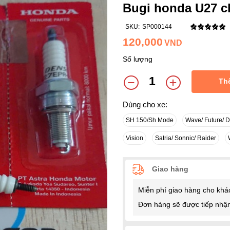
Bugi honda U27 c
SKU:
SP000144
120,000
VND
Số lượng
Th
Dùng cho xe:
SH 150/Sh Mode
Wave/ Future/ 
Vision
Satria/ Sonnic/ Raider
Giao hàng
Miễn phí giao hàng cho khá
Đơn hàng sẽ được tiếp nhận