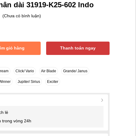
hân dài 31919-K25-602 Indo
(Chưa có bình luận)
êm giỏ hàng
Thanh toán ngay
Dream
Click/ Vario
Air Blade
Grande/ Janus
Winner
Jupiter/ Sirius
Exciter
ch lẻ
 trong vòng 24h