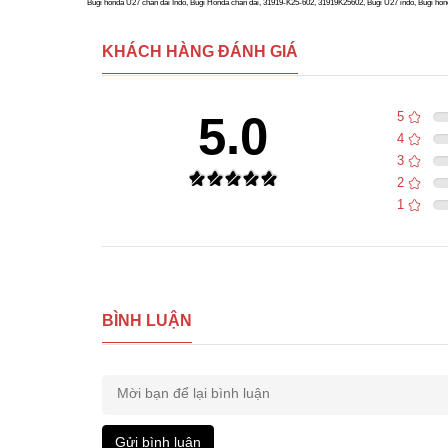
Bugi honda U27 chân dài Indo, Bugi Honda chân dài, 31919-K25-602, 31919K25602, Bugi U27 indo, Bugi honda 
KHÁCH HÀNG ĐÁNH GIÁ
5.0
5
4
3
2
1
BÌNH LUẬN
Gửi bình luận