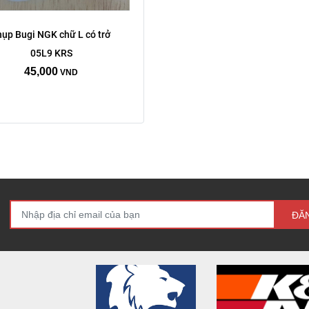
ụp Bugi NGK chữ L có trở 
05L9 KRS
45,000
VND
ĐĂ