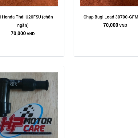
i Honda Thái U20FSU (chân 
Chụp Bugi Lead 30700-GFM
70,000
ngắn)
VND
70,000
VND