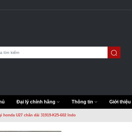
hủ
Đại lý chính hãng
Thông tin
Giới thiệu
i honda U27 chân dài 31919-K25-602 Indo