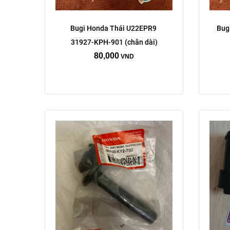
Bugi Honda Thái U22EPR9 
Bug
31927-KPH-901 (chân dài)
80,000
VND