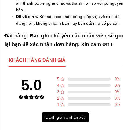
âm thanh pô xe nghe chắc và thanh hơn so với pô nguyên
bản.
Dễ vệ sinh:
Bề mặt inox nhẵn bóng giúp việc vệ sinh dễ
dàng hơn, không bị bám bẩn hay bùn đất như cổ pô sắt.
Đặt hàng: Bạn ghi chú yêu cầu nhân viện sẽ gọi
lại bạn để xác nhận đơn hàng. Xin cảm ơn !
KHÁCH HÀNG ĐÁNH GIÁ
5.0
5
0
%
4
0
%
3
0
%
2
0
%
1
0
%
Đánh giá và nhận xét