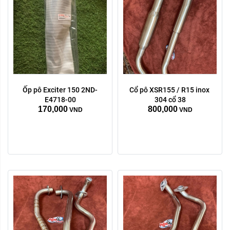
Ốp pô Exciter 150 2ND-
Cổ pô XSR155 / R15 inox 
E4718-00
304 cổ 38
170,000
800,000
VND
VND