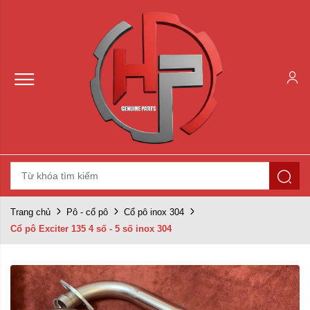
Trang chủ
Pô - cổ pô
Cổ pô inox 304
Cổ pô Exciter 135 4 số - 5 số inox 304