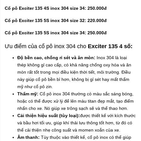
Cổ pô Exciter 135 4S inox 304 size 34: 250.000đ
Cổ pô Exciter 135 5S inox 304 size 32: 220.000đ
Cổ pô Exciter 135 5S inox 304 size 34: 250.000đ
Ưu điểm của cổ pô inox 304 cho
Exciter 135 4 số:
Độ bền cao, chống rỉ sét và ăn mòn:
Inox 304 là loại
thép không gỉ cao cấp, có khả năng chống oxy hóa và ăn
mòn rất tốt trong mọi điều kiện thời tiết, môi trường. Điều
này giúp cổ pô bền bỉ hơn, không bị gỉ sét hay mất thẩm
mỹ như cổ pô zin.
Thẩm mỹ:
Cổ pô inox 304 thường có màu sắc sáng bóng,
hoặc có thể được xử lý để lên màu titan đẹp mắt, tạo điểm
nhấn cho xe. Nó giúp xe trông sạch sẽ và thể thao hơn.
Cải thiện hiệu suất (tùy loại):
được thiết kế với kích thước
và bầu hơi tối ưu, giúp khí thải lưu thông tốt hơn, từ đó có
thể cải thiện nhẹ công suất và momen xoắn của xe.
Âm thanh:
Tùy thuộc vào thiết kế, cổ pô inox có thể giúp