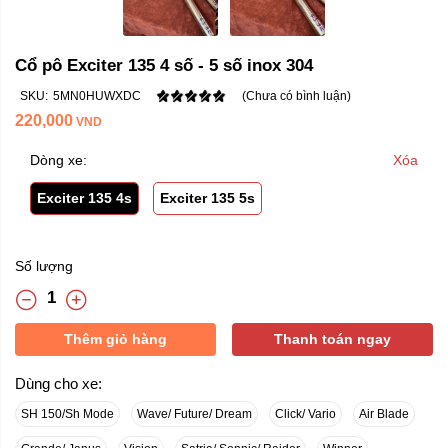
Cổ pô Exciter 135 4 số - 5 số inox 304
SKU:
5MN0HUWXDC
(Chưa có bình luận)
220,000
VND
Dòng xe:
Xóa
Exciter 135 4s
Exciter 135 5s
Số lượng
Thêm giỏ hàng
Thanh toán ngay
Dùng cho xe:
SH 150/Sh Mode
Wave/ Future/ Dream
Click/ Vario
Air Blade