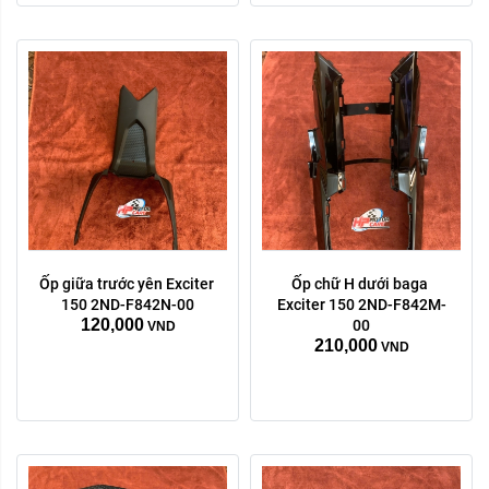
Ốp giữa trước yên Exciter 
Ốp chữ H dưới baga 
150 2ND-F842N-00
Exciter 150 2ND-F842M-
120,000
00
VND
210,000
VND