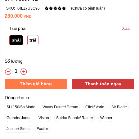
SKU:
K4LZ7U3Q96
(Chưa có bình luận)
280,000
VND
Trái phải:
Xóa
phải
trái
Số lượng
Thêm giỏ hàng
Thanh toán ngay
Dùng cho xe:
SH 150/Sh Mode
Wave/ Future/ Dream
Click/ Vario
Air Blade
Grande/ Janus
Vision
Satria/ Sonnic/ Raider
Winner
Jupiter/ Sirius
Exciter