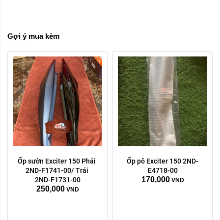
Xóa
Gợi ý mua kèm
Ốp sườn Exciter 150 Phải 
Ốp pô Exciter 150 2ND-
2ND-F1741-00/ Trái 
E4718-00
170,000
2ND-F1731-00
VND
250,000
VND