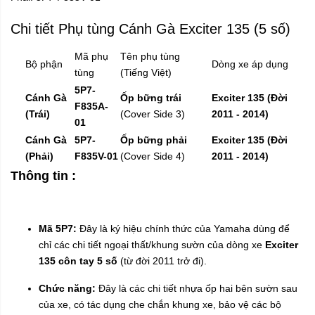
Chi tiết Phụ tùng Cánh Gà Exciter 135 (5 số)
Mã phụ
Tên phụ tùng
Bộ phận
Dòng xe áp dụng
tùng
(Tiếng Việt)
5P7-
Cánh Gà
Ốp bững trái
Exciter 135 (Đời
F835A-
(Trái)
(Cover Side 3)
2011 - 2014)
01
Cánh Gà
5P7-
Ốp bững phải
Exciter 135 (Đời
(Phải)
F835V-01
(Cover Side 4)
2011 - 2014)
Thông tin :
Mã 5P7:
Đây là ký hiệu chính thức của Yamaha dùng để
chỉ các chi tiết ngoại thất/khung sườn của dòng xe
Exciter
135 côn tay 5 số
(từ đời 2011 trở đi).
Chức năng:
Đây là các chi tiết nhựa ốp hai bên sườn sau
của xe, có tác dụng che chắn khung xe, bảo vệ các bộ