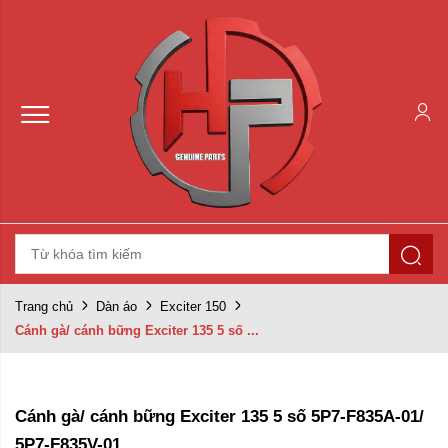
Trang chủ
Dàn áo
Exciter 150
Cánh gà/ cánh bững Exciter 135 5 số ...
Cánh gà/ cánh bững Exciter 135 5 số 5P7-F835A-01/
5P7-F835V-01