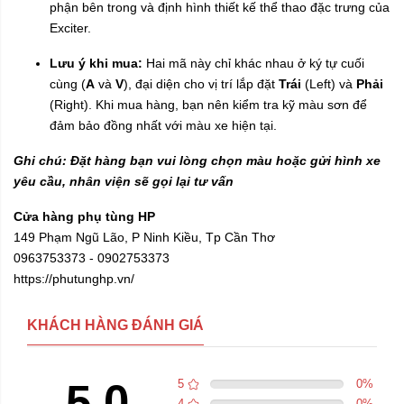
phận bên trong và định hình thiết kế thể thao đặc trưng của
Exciter.
Lưu ý khi mua:
Hai mã này chỉ khác nhau ở ký tự cuối
cùng (
A
và
V
), đại diện cho vị trí lắp đặt
Trái
(Left) và
Phải
(Right). Khi mua hàng, bạn nên kiểm tra kỹ màu sơn để
đảm bảo đồng nhất với màu xe hiện tại.
Ghi chú: Đặt hàng bạn vui lòng chọn màu hoặc gửi hình xe
yêu cầu, nhân viện sẽ gọi lại tư vấn
Cửa hàng phụ tùng HP
149 Phạm Ngũ Lão, P Ninh Kiều, Tp Cần Thơ
0963753373 - 0902753373
https://phutunghp.vn/
KHÁCH HÀNG ĐÁNH GIÁ
5.0
5
0
%
4
0
%