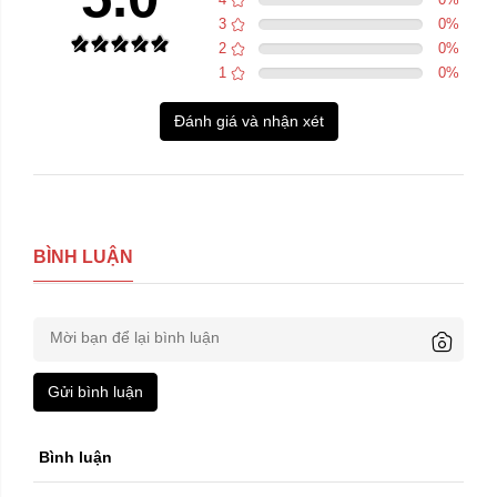
3
0
%
2
0
%
1
0
%
Đánh giá và nhận xét
BÌNH LUẬN
Gửi bình luận
Trái phải:
Bình luận
phải
trái