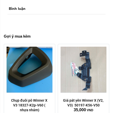
Bình luận
Gợi ý mua kèm
Chụp đuôi pô Winner X 
Giá pát yên Winner X (V2, 
V3 18327-K2p-V60 ( 
V3)  50197-K56-V50
35,000
nhựa nhám)
VND