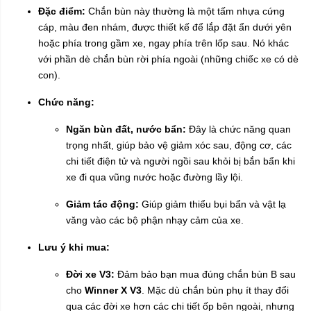
Đặc điểm:
Chắn bùn này thường là một tấm nhựa cứng
cáp, màu đen nhám, được thiết kế để lắp đặt ẩn dưới yên
hoặc phía trong gầm xe, ngay phía trên lốp sau. Nó khác
với phần dè chắn bùn rời phía ngoài (những chiếc xe có dè
con).
Chức năng:
Ngăn bùn đất, nước bẩn:
Đây là chức năng quan
trọng nhất, giúp bảo vệ giảm xóc sau, động cơ, các
chi tiết điện tử và người ngồi sau khỏi bị bắn bẩn khi
xe đi qua vũng nước hoặc đường lầy lội.
Giảm tác động:
Giúp giảm thiểu bụi bẩn và vật lạ
văng vào các bộ phận nhạy cảm của xe.
Lưu ý khi mua:
Đời xe V3:
Đảm bảo bạn mua đúng chắn bùn B sau
cho
Winner X V3
. Mặc dù chắn bùn phụ ít thay đổi
qua các đời xe hơn các chi tiết ốp bên ngoài, nhưng