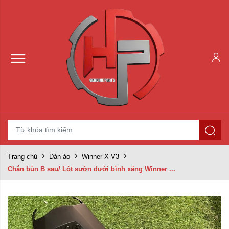
Trang chủ
Dàn áo
Winner X V3
Chắn bùn B sau/ Lót sườn dưới bình xăng Winner ...