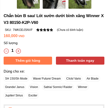
Chắn bùn B sau/ Lót sườn dưới bình xăng Winner X
V3 80150-K2P-V60
SKU:
7WKODJSNVF
(Chưa có bình luận)
160,000
VND
Số lượng
Thêm giỏ hàng
Thanh toán ngay
Dùng cho xe:
SH 150/Sh Mode
Wave/ Future/ Dream
Click/ Vario
Air Blade
Grande/ Janus
Vision
Satria/ Sonnic/ Raider
Winner
Jupiter/ Sirius
Exciter