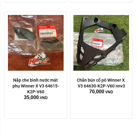
Nắp che bình nước mát 
Chắn bùn cổ pô Winner X 
phụ Winner X V3 64615-
V3 64630-K2P-V60 nnv3
70,000
K2P-V60
VND
35,000
VND