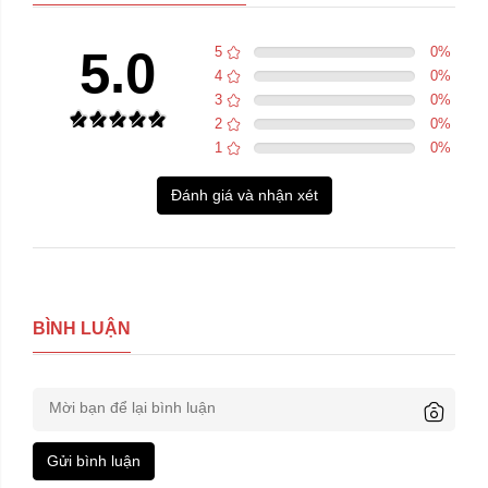
5.0
5
0
%
4
0
%
3
0
%
2
0
%
1
0
%
Đánh giá và nhận xét
BÌNH LUẬN
Gửi bình luận