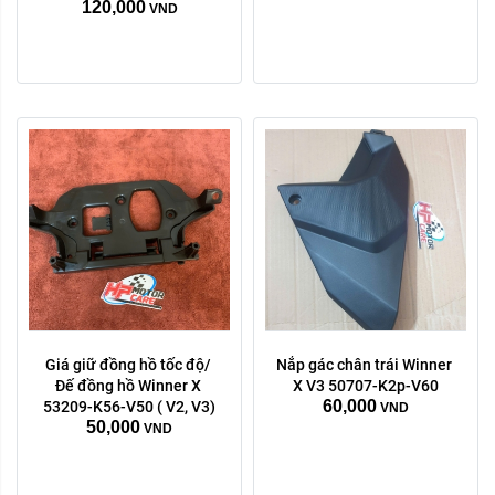
120,000
VND
Giá giữ đồng hồ tốc độ/ 
Nắp gác chân trái Winner 
Đế đồng hồ Winner X 
X V3 50707-K2p-V60
60,000
53209-K56-V50 ( V2, V3)
VND
50,000
VND