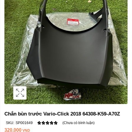
Chắn bùn trước Vario-Click 2018 64308-K59-A70Z
SKU:
SP001649
(Chưa có bình luận)
320,000
VND