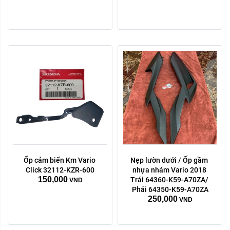
Xóa
Ốp cảm biến Km Vario 
Nẹp lườn dưới / Ốp gầm 
Click 32112-KZR-600
nhựa nhám Vario 2018 
150,000
Trái 64360-K59-A70ZA/ 
VND
Phải 64350-K59-A70ZA
250,000
VND