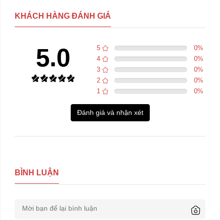
KHÁCH HÀNG ĐÁNH GIÁ
5.0
5
0
%
4
0
%
3
0
%
2
0
%
1
0
%
Đánh giá và nhận xét
BÌNH LUẬN