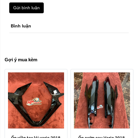
Gửi bình luận
Trái phải:
Bình luận
phải
trái
Xóa
Gợi ý mua kèm
Ốp viền tay lái vario 2018 
Ốp sườn sau Vario 2018 