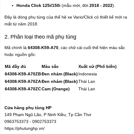
Honda Click 125i/150i
(mẫu mới, đời
2018 - 2022
).
Đây là dòng phụ tùng của thế hệ xe Vario/Click có thiết kế mới ra
mắt từ năm 2018.
2. Phân loại theo mã phụ tùng
Mã chính là
64308-K59-A70
, các chữ cái cuối thể hiện màu sắc
hoặc nguồn gốc:
Mã đầy đủ
Màu sắc
Xuất xứ (Phổ biến)
64308-K59-A70ZB
Đen nhám (Black)
Indonesia
64308-K59-A70ZA
Đen nhám (Black)
Thái Lan
64308-K59-A70ZC
Cam (Orange)
Thái Lan
Cửa hàng phụ tùng HP
149 Phạm Ngũ Lão, P Ninh Kiều, Tp Cần Thơ
0963753373 - 0902753373
https://phutunghp.vn/