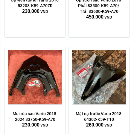
53208-K59-A70ZR
Phải 83500-K59-A70/ 
230,000
Trái 83600-K59-A70
VND
450,000
VND
Mui rùa sau Vario 2018-
Mặt nạ trước Vario 2018 
Trái phải:
2024 83750-K59-A70
64302-K59-T10
230,000
260,000
phải
trái
VND
VND