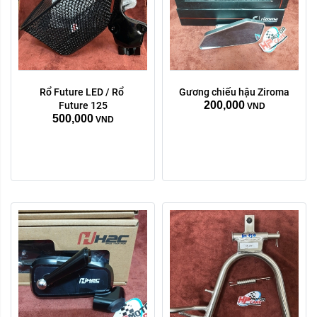
Dòng xe:
Winner X
Winner
Future 125
Rổ Future LED / Rổ 
Gương chiếu hậu Ziroma
200,000
Future 125
VND
Vario click
AB125
500,000
VND
Exciter 135 5s
Exciter 150
Exciter 155
Xóa