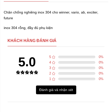
Chân chống nghiêng inox 304 cho winner, vario, ab, exciter,
future
inox 304 rỗng, đầy đủ phụ kiện
KHÁCH HÀNG ĐÁNH GIÁ
5.0
5
0
%
4
0
%
3
0
%
2
0
%
1
0
%
Đánh giá và nhận xét