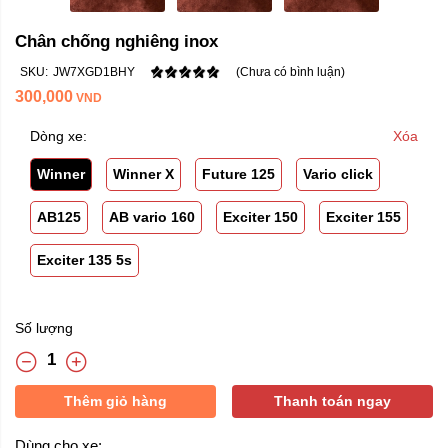
Chân chống nghiêng inox
SKU:
JW7XGD1BHY
(Chưa có bình luận)
300,000
VND
Dòng xe:
Xóa
Winner
Winner X
Future 125
Vario click
AB125
AB vario 160
Exciter 150
Exciter 155
Exciter 135 5s
Số lượng
Thêm giỏ hàng
Thanh toán ngay
Dùng cho xe: