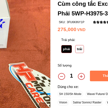
Cùm công tắc Exci
Phải 5WP-H3975-3
SKU:
3FU6KINY1P
275,000
VND
Trái phải:
phải
trái
Số lượng
Th
Dùng cho xe:
SH 150/Sh Mode
Wave/ Future/ 
Vision
Satria/ Sonnic/ Raider