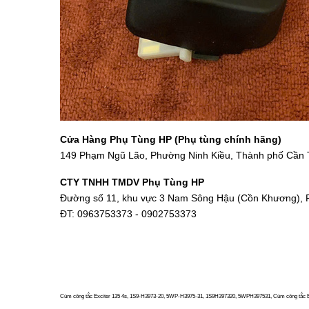
Cửa Hàng Phụ Tùng HP (Phụ tùng chính hãng)
149 Phạm Ngũ Lão, Phường Ninh Kiều, Thành phố Cần
CTY TNHH TMDV Phụ Tùng HP
Đường số 11, khu vực 3 Nam Sông Hậu (Cồn Khương), 
ĐT: 0963753373 - 0902753373
Cùm công tắc Exciter 135 4s, 1S9-H3973-20, 5WP-H3975-31, 1S9H397320, 5WPH397531, Cùm công tắc Ex nh