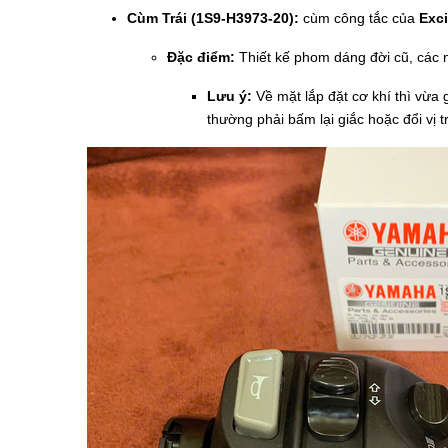
Cùm Trái (1S9-H3973-20):
cùm công tắc của
Exci
Đặc điểm:
Thiết kế phom dáng đời cũ, các n
Lưu ý:
Về mặt lắp đặt cơ khí thì vừa 
thường phải bấm lại giắc hoặc đổi vị tr