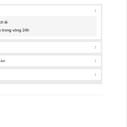
ch lẻ
 trong vòng 24h
oán