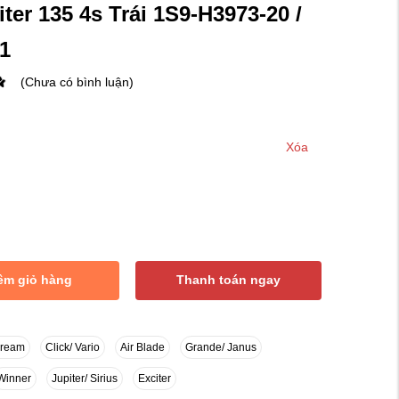
ter 135 4s Trái 1S9-H3973-20 /
1
(Chưa có bình luận)
Xóa
êm giỏ hàng
Thanh toán ngay
Dream
Click/ Vario
Air Blade
Grande/ Janus
Winner
Jupiter/ Sirius
Exciter