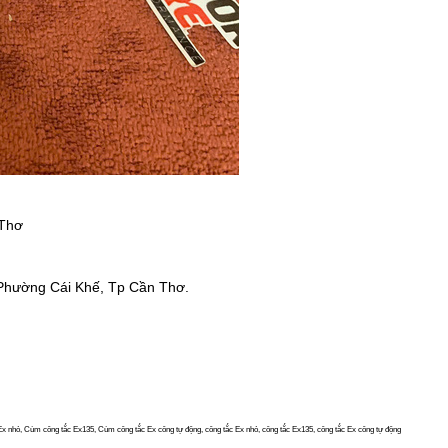
 Thơ
Phường Cái Khế, Tp Cần Thơ.
ỏ, Cùm công tắc Ex135, Cùm công tắc Ex công tự động, công tắc Ex nhỏ, công tắc Ex135, công tắc Ex công tự động