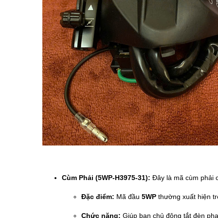
Cùm Phải (5WP-H3975-31):
Đây là mã cùm phải 
Đặc điểm:
Mã đầu
5WP
thường xuất hiện t
Chức năng:
Giúp bạn chủ động tắt đèn pha 