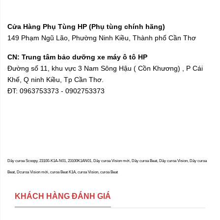
Cửa Hàng Phụ Tùng HP (Phụ tùng chính hãng)
149 Phạm Ngũ Lão, Phường Ninh Kiều, Thành phố Cần Thơ
CN: Trung tâm bảo dưỡng xe máy ô tô HP
Đường số 11, khu vực 3 Nam Sông Hậu ( Cồn Khương) , P Cái
Khế, Q ninh Kiều, Tp Cần Thơ.
ĐT: 0963753373 - 0902753373
Dây curoa Scoopy, 23100-K1A-N01, 23100K1AN01, Dây curoa Vision mới, Dây curoa Beat, Dây curoa Vision, Dây curoa
Beat, Dcuroa Vision mới, curoa Beat K1A, curoa Vision, curoa Beat
KHÁCH HÀNG ĐÁNH GIÁ