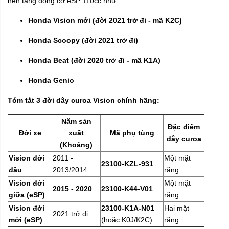
nền tảng động cơ eSP 110cc như:
Honda Vision mới (đời 2021 trở đi - mã K2C)
Honda Scoopy (đời 2021 trở đi)
Honda Beat (đời 2020 trở đi - mã K1A)
Honda Genio
Tóm tắt 3 đời dây curoa Vision chính hãng:
Năm sản
Đặc điểm
Đời xe
xuất
Mã phụ tùng
dây curoa
(Khoảng)
Vision đời
2011 -
Một mặt
23100-KZL-931
đầu
2013/2014
răng
Vision đời
Một mặt
2015 - 2020
23100-K44-V01
giữa (eSP)
răng
Vision đời
23100-K1A-N01
Hai mặt
2021 trở đi
mới (eSP)
(hoặc K0J/K2C)
răng