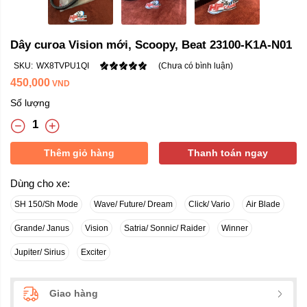
Dây curoa Vision mới, Scoopy, Beat 23100-K1A-N01
SKU:
WX8TVPU1QI
(Chưa có bình luận)
450,000
VND
Số lượng
Thêm giỏ hàng
Thanh toán ngay
Dùng cho xe:
SH 150/Sh Mode
Wave/ Future/ Dream
Click/ Vario
Air Blade
Grande/ Janus
Vision
Satria/ Sonnic/ Raider
Winner
Jupiter/ Sirius
Exciter
Giao hàng