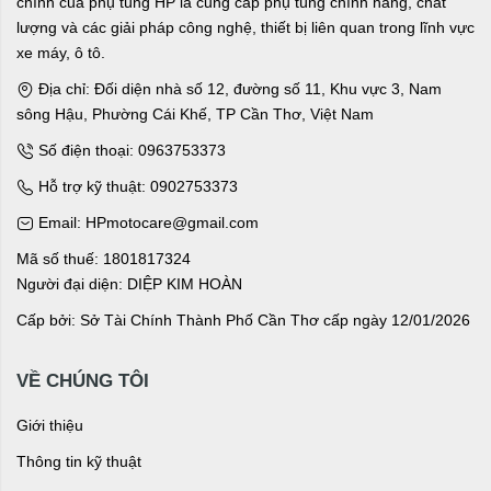
chính của phụ tùng HP là cung cấp phụ tùng chính hãng, chất
lượng và các giải pháp công nghệ, thiết bị liên quan trong lĩnh vực
xe máy, ô tô.
Địa chỉ: Đối diện nhà số 12, đường số 11, Khu vực 3, Nam
sông Hậu, Phường Cái Khế, TP Cần Thơ, Việt Nam
Số điện thoại: 0963753373
Hỗ trợ kỹ thuật: 0902753373
Email: HPmotocare@gmail.com
Mã số thuế: 1801817324
Người đại diện: DIỆP KIM HOÀN
Cấp bởi: Sở Tài Chính Thành Phố Cần Thơ cấp ngày 12/01/2026
VỀ CHÚNG TÔI
Giới thiệu
Thông tin kỹ thuật