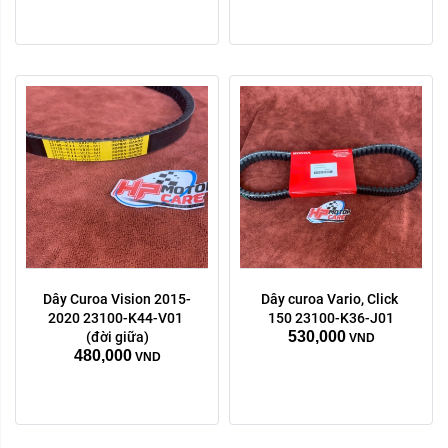
Dây Curoa Vision 2015-
Dây curoa Vario, Click 
2020 23100-K44-V01 
150 23100-K36-J01
530,000
(đời giữa)
VND
480,000
VND