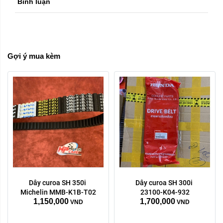
Bình luận
Gợi ý mua kèm
Dây curoa SH 350i 
Dây curoa SH 300i 
Michelin MMB-K1B-T02
23100-K04-932
1,150,000
1,700,000
VND
VND