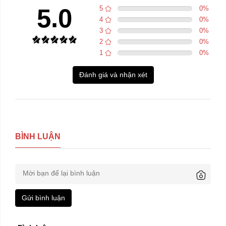
5.0
5
0
%
4
0
%
3
0
%
2
0
%
1
0
%
Đánh giá và nhận xét
BÌNH LUẬN
Gửi bình luận