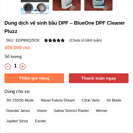
Dung dịch vệ sinh bầu DPF – BlueOne DPF Cleaner
Pluzz
SKU:
EDP9NQJ5OX
(Chưa có bình luận)
400,000
VND
Số lượng
Thêm giỏ hàng
Thanh toán ngay
Dùng cho xe:
SH 150/Sh Mode
Wave/ Future/ Dream
Click/ Vario
Air Blade
Grande/ Janus
Vision
Satria/ Sonnic/ Raider
Winner
Jupiter/ Sirius
Exciter