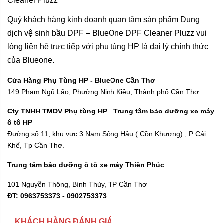
Cleaner Pluzz
Quý khách hàng kinh doanh quan tâm sản phẩm Dung
dịch vệ sinh bầu DPF – BlueOne DPF Cleaner Pluzz vui
lòng liên hệ trực tiếp với phụ tùng HP là đại lý chính thức
của Blueone.
Cửa Hàng Phụ Tùng HP - BlueOne Cần Thơ
149 Phạm Ngũ Lão, Phường Ninh Kiều, Thành phố Cần Thơ
Cty TNHH TMDV Phụ tùng HP - Trung tâm bảo dưỡng xe máy
ô tô HP
Đường số 11, khu vực 3 Nam Sông Hậu ( Cồn Khương) , P Cái
Khế, Tp Cần Thơ.
Trung tâm bảo dưỡng ô tô xe máy Thiên Phúc
101 Nguyễn Thông, Bình Thủy, TP Cần Thơ
ĐT: 0963753373 - 0902753373
KHÁCH HÀNG ĐÁNH GIÁ