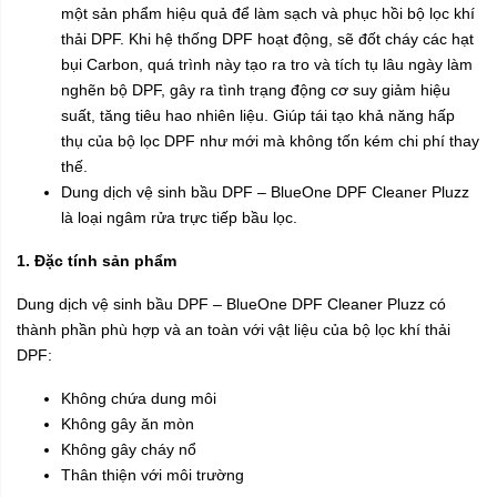
một sản phẩm hiệu quả để làm sạch và phục hồi bộ lọc khí
thải DPF. Khi hệ thống DPF hoạt động, sẽ đốt cháy các hạt
bụi Carbon, quá trình này tạo ra tro và tích tụ lâu ngày làm
nghẽn bộ DPF, gây ra tình trạng động cơ suy giảm hiệu
suất, tăng tiêu hao nhiên liệu. Giúp tái tạo khả năng hấp
thụ của bộ lọc DPF như mới mà không tốn kém chi phí thay
thế.
Dung dịch vệ sinh bầu DPF – BlueOne DPF Cleaner Pluzz
là loại ngâm rửa trực tiếp bầu lọc.
1. Đặc tính sản phẩm
Dung dịch vệ sinh bầu DPF – BlueOne DPF Cleaner Pluzz có
thành phần phù hợp và an toàn với vật liệu của bộ lọc khí thải
DPF:
Không chứa dung môi
Không gây ăn mòn
Không gây cháy nổ
Thân thiện với môi trường