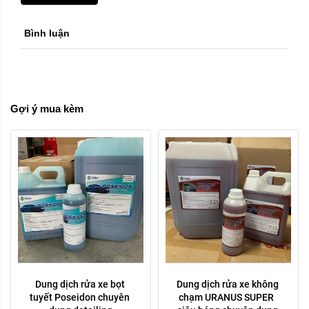
Dung tích:
Dung tích:
Bình luận
1 lít
5 Lít
20 lít
1 lít
5 Lít
20 lít
Xóa
Xóa
Gợi ý mua kèm
Dung dịch rửa xe bọt 
Dung dịch rửa xe không 
Dung tích:
Dung tích:
tuyết Poseidon chuyên 
chạm URANUS SUPER  