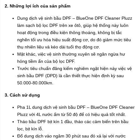
2. Những lợi ích của sản phẩm
Dung dịch vệ sinh bầu DPF – BlueOne DPF Cleaner Pluzz
làm sạch bộ lọc DPF trên xe ôtô, giúp hệ thống này luôn
hoạt động trong điều kiện thông thoáng, không bị tắc
nghẽn tối ưu hóa hiệu suất động cơ, do đó giảm mức tiêu
thụ nhiên liệu và kéo dài tuổi thọ động cơ.
Mặt khác, việc vệ sinh thường xuyên sẽ ngăn ngừa hư
hỏng tiềm ẩn của bộ lọc DPF.
Trước tiêu chuẩn đăng kiểm nghiêm ngặt hiện này việc vệ
sinh bầu DPF (DPD) là cần thiết thực hiện định kỳ sau
50.000-80.000km.
3. Cách sử dụng
Pha 1L dung dịch vệ sinh bầu DPF – BlueOne DPF Cleaner
Pluzz với 4L nước ấm từ 50 độ để có hiệu quả tốt nhất.
Tháo bầu DPF bịt kín 1 đầu, tháo các cảm biến trên bầu
lọc, bịt kín lỗ.
Đổ dung dịch vào ngâm 30 phút sau đó xả lại với nước