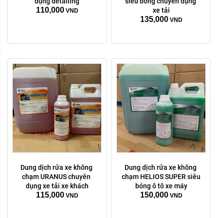
1 lít
5 Lít
20 lít
1 lít
5 Lít
20 lít
dụng detailing
siêu bóng chuyên dụng 
110,000
xe tải
VND
Xóa
Xóa
135,000
VND
Dung dịch rửa xe không 
Dung dịch rửa xe không 
Dung tích:
chạm URANUS chuyên 
chạm HELIOS SUPER siêu 
1 lít
5 Lít
20 lít
dụng xe tải xe khách
bóng ô tô xe máy
115,000
150,000
VND
VND
Xóa