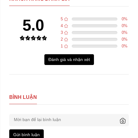
5.0
5
0
%
4
0
%
3
0
%
2
0
%
1
0
%
Đánh giá và nhận xét
BÌNH LUẬN
Gửi bình luận