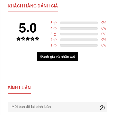
KHÁCH HÀNG ĐÁNH GIÁ
5.0
5
0
%
4
0
%
3
0
%
2
0
%
1
0
%
Đánh giá và nhận xét
BÌNH LUẬN