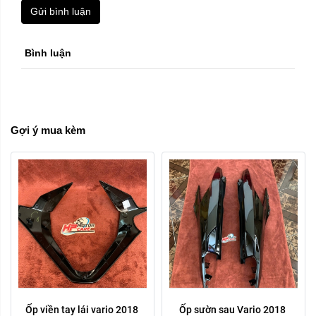
Gửi bình luận
Trái phải:
Bình luận
phải
trái
Xóa
Gợi ý mua kèm
Ốp viền tay lái vario 2018 
Ốp sườn sau Vario 2018 