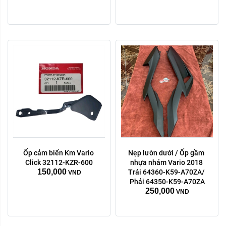
Ốp cảm biến Km Vario 
Nẹp lườn dưới / Ốp gầm 
Click 32112-KZR-600
nhựa nhám Vario 2018 
150,000
Trái 64360-K59-A70ZA/ 
VND
Phải 64350-K59-A70ZA
250,000
VND