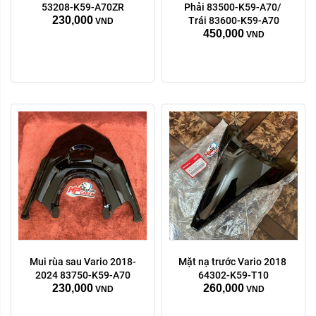
53208-K59-A70ZR
Phải 83500-K59-A70/ 
230,000
Trái 83600-K59-A70
VND
450,000
VND
Mui rùa sau Vario 2018-
Mặt nạ trước Vario 2018 
Trái phải:
2024 83750-K59-A70
64302-K59-T10
230,000
260,000
phải
trái
VND
VND
Xóa