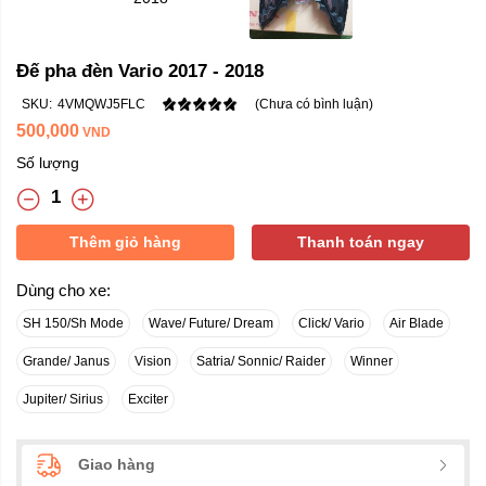
Đế pha đèn Vario 2017 - 2018
SKU:
4VMQWJ5FLC
(Chưa có bình luận)
500,000
VND
Số lượng
Thêm giỏ hàng
Thanh toán ngay
Dùng cho xe:
SH 150/Sh Mode
Wave/ Future/ Dream
Click/ Vario
Air Blade
Grande/ Janus
Vision
Satria/ Sonnic/ Raider
Winner
Jupiter/ Sirius
Exciter
Giao hàng