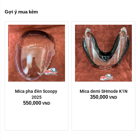
Gợi ý mua kèm
Mica pha đèn Scoopy 
Mica demi SHmode K1N
350,000
2025
VND
550,000
VND