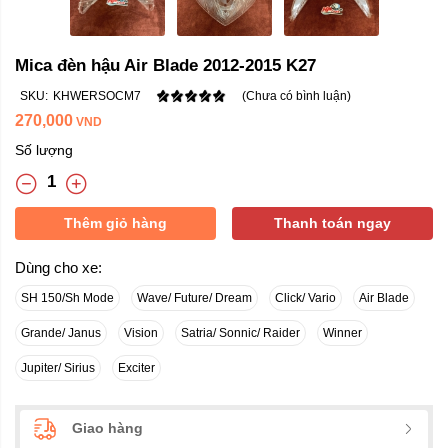
Mica đèn hậu Air Blade 2012-2015 K27
SKU:
KHWERSOCM7
(Chưa có bình luận)
270,000
VND
Số lượng
Thêm giỏ hàng
Thanh toán ngay
Dùng cho xe:
SH 150/Sh Mode
Wave/ Future/ Dream
Click/ Vario
Air Blade
Grande/ Janus
Vision
Satria/ Sonnic/ Raider
Winner
Jupiter/ Sirius
Exciter
Giao hàng