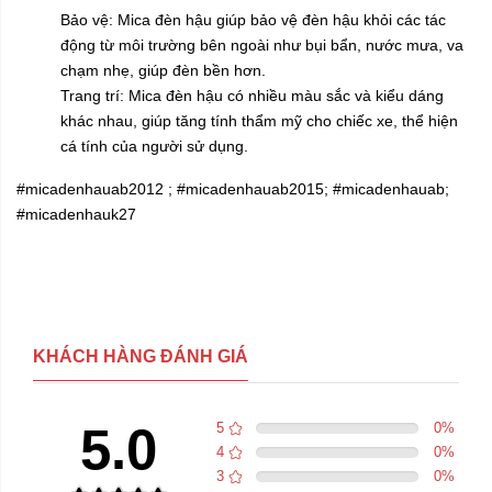
Bảo vệ: Mica đèn hậu giúp bảo vệ đèn hậu khỏi các tác
động từ môi trường bên ngoài như bụi bẩn, nước mưa, va
chạm nhẹ, giúp đèn bền hơn.
Trang trí: Mica đèn hậu có nhiều màu sắc và kiểu dáng
khác nhau, giúp tăng tính thẩm mỹ cho chiếc xe, thể hiện
cá tính của người sử dụng.
#micadenhauab2012 ; #micadenhauab2015; #micadenhauab;
#micadenhauk27
KHÁCH HÀNG ĐÁNH GIÁ
5.0
5
0
%
4
0
%
3
0
%