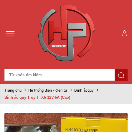
Trang chủ
Hệ thống điện - điện tử
Bình ắcquy
Bình ắc quy Troy TTX6 12V-6A (Cao)