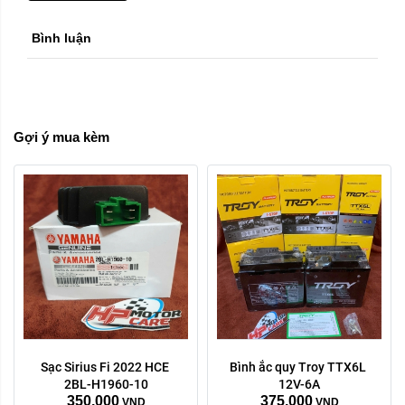
Bình luận
Gợi ý mua kèm
Sạc Sirius Fi 2022 HCE 
Bình ắc quy Troy TTX6L 
2BL-H1960-10
12V-6A
350,000
375,000
VND
VND