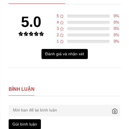
5.0
5
0
%
4
0
%
3
0
%
2
0
%
1
0
%
Đánh giá và nhận xét
BÌNH LUẬN
Gửi bình luận