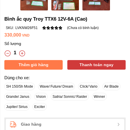
Bình ắc quy Troy TTX6 12V-6A (Cao)
SKU:
LVKNW26F51
(Chưa có bình luận)
330,000
VND
Số lượng
Thêm giỏ hàng
Thanh toán ngay
Dùng cho xe:
SH 150/Sh Mode
Wave/ Future/ Dream
Click/ Vario
Air Blade
Grande/ Janus
Vision
Satria/ Sonnic/ Raider
Winner
Jupiter/ Sirius
Exciter
Giao hàng