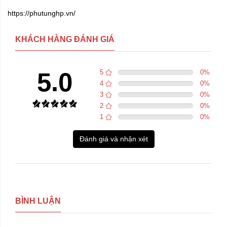
https://phutunghp.vn/
KHÁCH HÀNG ĐÁNH GIÁ
5.0
5
0
%
4
0
%
3
0
%
2
0
%
1
0
%
Đánh giá và nhận xét
BÌNH LUẬN