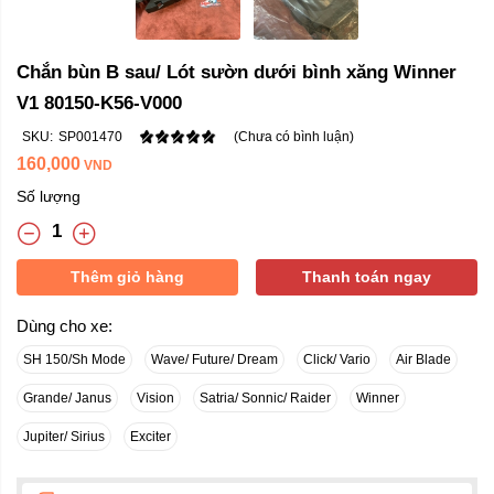
Chắn bùn B sau/ Lót sườn dưới bình xăng Winner
V1 80150-K56-V000
SKU:
SP001470
(Chưa có bình luận)
160,000
VND
Số lượng
Thêm giỏ hàng
Thanh toán ngay
Dùng cho xe:
SH 150/Sh Mode
Wave/ Future/ Dream
Click/ Vario
Air Blade
Grande/ Janus
Vision
Satria/ Sonnic/ Raider
Winner
Jupiter/ Sirius
Exciter