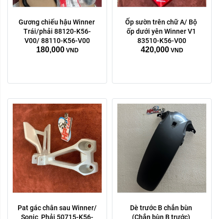
Gương chiếu hậu Winner 
Ốp sườn trên chữ A/ Bộ 
Trái phải:
Trái/phải 88120-K56-
ốp dưới yên Winner V1 
phải
trái
V00/ 88110-K56-V00
83510-K56-V00
180,000
420,000
VND
VND
Xóa
Pat gác chân sau Winner/ 
Dè trước B chắn bùn 
Sonic  Phải 50715-K56-
(Chắn bùn B trước) 