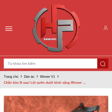
Trang chủ
Dàn áo
Winner V1
Chắn bùn B sau/ Lót sườn dưới bình xăng Winner ...