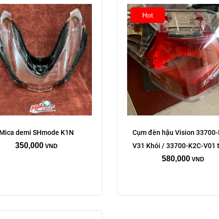
Hot
Mica demi SHmode K1N
Cụm đèn hậu Vision 33700
350,000
V31 Khói / 33700-K2C-V01 
VND
580,000
VND