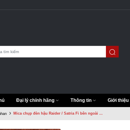
hủ
Đại lý chính hãng
Thông tin
Giới thiệu
Mica chụp đèn hậu Raider / Satria Fi bên ngoài ...
nhan