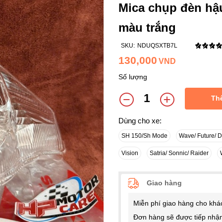
Mica chụp đèn hậu
màu trắng
SKU:
NDUQSXTB7L
130,000
VND
Số lượng
Th
Dùng cho xe:
SH 150/Sh Mode
Wave/ Future/ 
Vision
Satria/ Sonnic/ Raider
Giao hàng
Miễn phí giao hàng cho khá
Đơn hàng sẽ được tiếp nhận