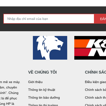
ĐĂ
VỀ CHÚNG TÔI
CHÍNH SÁ
đam mê xe máy.
Giới thiệu
Điều kiện gia
n tâm, chuyên
Thông tin kỹ thuật
Chính sách bả
mình”. Chúng
Thông tin bảo dưỡng
Chính sách t
bị để phục
tùng HP là
Thông tin thị trường
Chính sách v