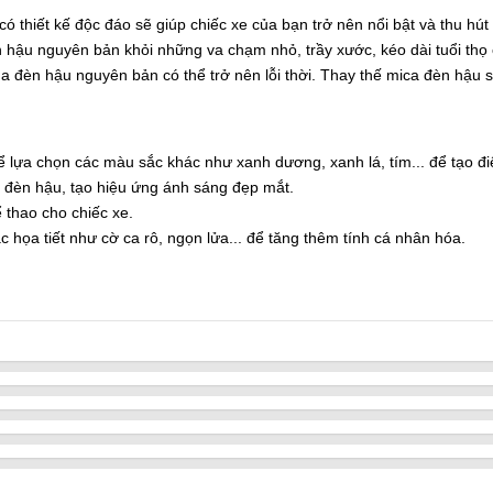
 thiết kế độc đáo sẽ giúp chiếc xe của bạn trở nên nổi bật và thu hút
 hậu nguyên bản khỏi những va chạm nhỏ, trầy xước, kéo dài tuổi thọ
ủa đèn hậu nguyên bản có thể trở nên lỗi thời. Thay thế mica đèn hậu s
 lựa chọn các màu sắc khác như xanh dương, xanh lá, tím... để tạo đ
 đèn hậu, tạo hiệu ứng ánh sáng đẹp mắt.
 thao cho chiếc xe.
c họa tiết như cờ ca rô, ngọn lửa... để tăng thêm tính cá nhân hóa.