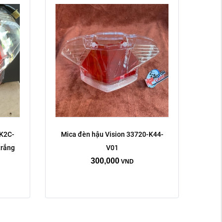
-K2C-
Mica đèn hậu Vision 33720-K44-
trắng
V01
300,000
VND