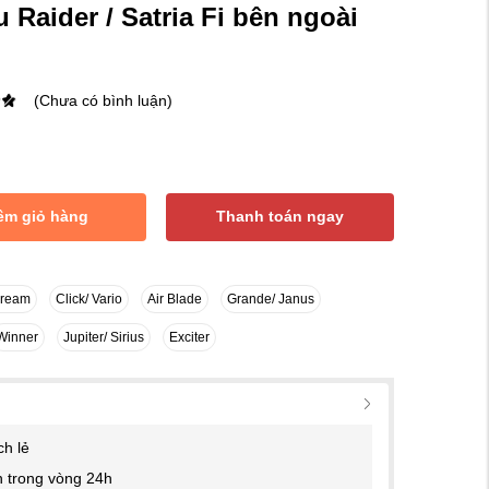
 Raider / Satria Fi bên ngoài
(Chưa có bình luận)
êm giỏ hàng
Thanh toán ngay
Dream
Click/ Vario
Air Blade
Grande/ Janus
Winner
Jupiter/ Sirius
Exciter
ch lẻ
 trong vòng 24h