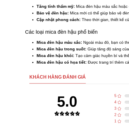
Tăng tính thẩm mỹ:
Mica đèn hậu màu sắc hoặc có
Bảo vệ đèn hậu:
Mica mới có thể giúp bảo vệ đèn
Cập nhật phong cách:
Theo thời gian, thiết kế c
Các loại mica đèn hậu phổ biến
Mica đèn hậu màu sắc:
Ngoài màu đỏ, bạn có thể
Mica đèn hậu trong suốt:
Giúp tăng độ sáng của
Mica đèn hậu khói:
Tạo cảm giác huyền bí và thể
Mica đèn hậu có họa tiết:
Được trang trí thêm cá
KHÁCH HÀNG ĐÁNH GIÁ
5.0
5
4
3
2
1