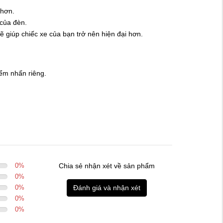
 hơn.
 của đèn.
ẽ giúp chiếc xe của bạn trở nên hiện đại hơn.
iểm nhấn riêng.
0
%
Chia sẻ nhận xét về sản phẩm
0
%
0
%
Đánh giá và nhận xét
0
%
0
%