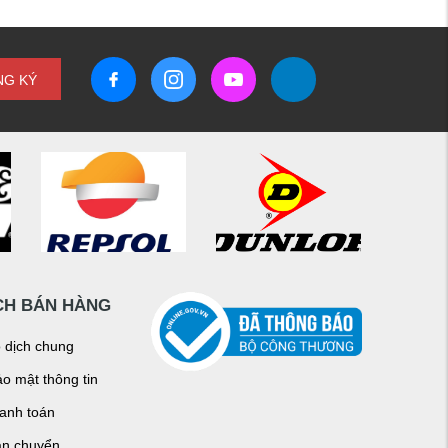
NG KÝ
CH BÁN HÀNG
o dịch chung
o mật thông tin
hanh toán
ận chuyển