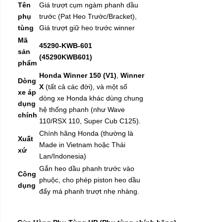
Tên
Giá trượt cụm ngàm phanh dầu
phụ
trước (Pat Heo Trước/Bracket),
tùng
Giá trượt giữ heo trước winner
Mã
45290-KWB-601
sản
(45290KWB601)
phẩm
Honda Winner 150 (V1)
,
Winner
Dòng
X
(tất cả các đời), và một số
xe áp
dòng xe Honda khác dùng chung
dụng
hệ thống phanh (như Wave
chính
110/RSX 110, Super Cub C125).
Chính hãng Honda (thường là
Xuất
Made in Vietnam hoặc Thái
xứ
Lan/Indonesia)
Gắn heo dầu phanh trước vào
Công
phuộc, cho phép piston heo dầu
dụng
đẩy má phanh trượt nhẹ nhàng.