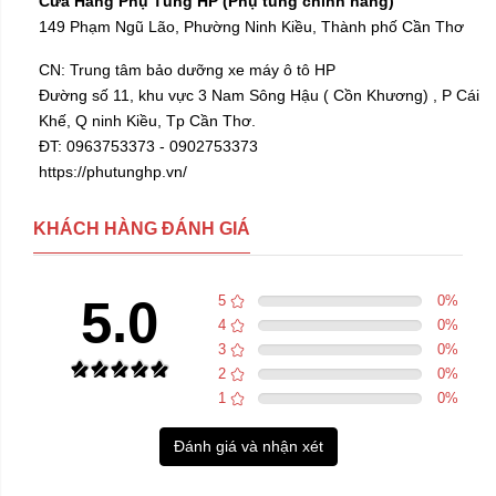
Cửa Hàng Phụ Tùng HP (Phụ tùng chính hãng)
149 Phạm Ngũ Lão, Phường Ninh Kiều, Thành phố Cần Thơ
CN: Trung tâm bảo dưỡng xe máy ô tô HP
Đường số 11, khu vực 3 Nam Sông Hậu ( Cồn Khương) , P Cái
Khế, Q ninh Kiều, Tp Cần Thơ.
ĐT: 0963753373 - 0902753373
https://phutunghp.vn/
KHÁCH HÀNG ĐÁNH GIÁ
5.0
5
0
%
4
0
%
3
0
%
2
0
%
1
0
%
Đánh giá và nhận xét