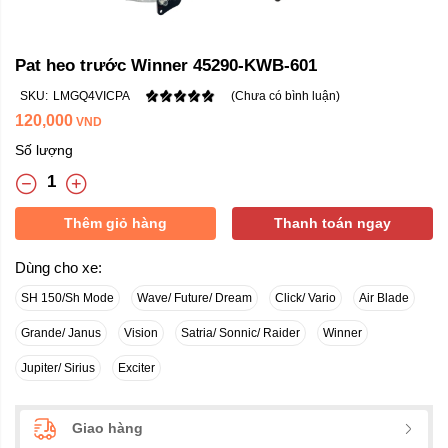
Pat heo trước Winner 45290-KWB-601
SKU:
LMGQ4VICPA
(Chưa có bình luận)
120,000
VND
Số lượng
Thêm giỏ hàng
Thanh toán ngay
Dùng cho xe:
SH 150/Sh Mode
Wave/ Future/ Dream
Click/ Vario
Air Blade
Grande/ Janus
Vision
Satria/ Sonnic/ Raider
Winner
Jupiter/ Sirius
Exciter
Giao hàng