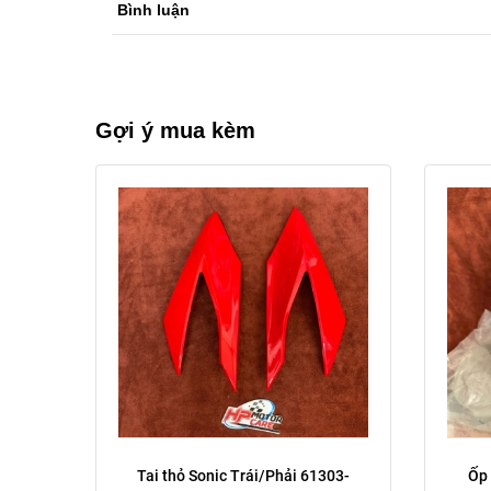
Bình luận
phải
trái
Xóa
Gợi ý mua kèm
Trái phải:
Tai thỏ Sonic Trái/Phải 61303-
Ốp 