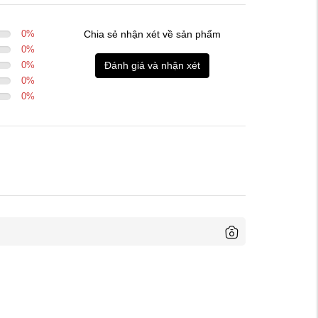
0
%
Chia sẻ nhận xét về sản phẩm
0
%
0
%
Đánh giá và nhận xét
0
%
0
%
Trái phải: