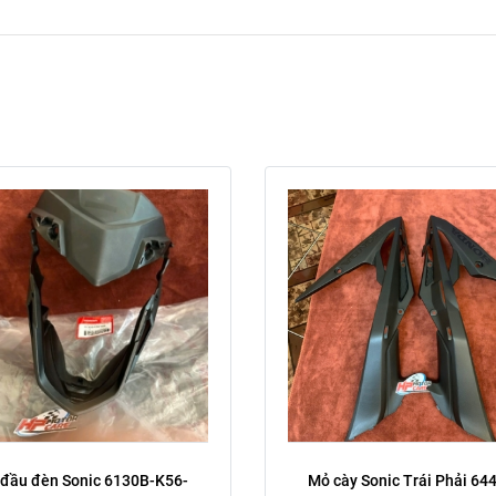
phải
trái
Xóa
Trái phải:
đầu đèn Sonic 6130B-K56-
Mỏ cày Sonic Trái Phải 64