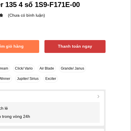
er 135 4 số 1S9-F171E-00
(Chưa có bình luận)
êm giỏ hàng
Thanh toán ngay
Dream
Click/ Vario
Air Blade
Grande/ Janus
Winner
Jupiter/ Sirius
Exciter
ch lẻ
 trong vòng 24h