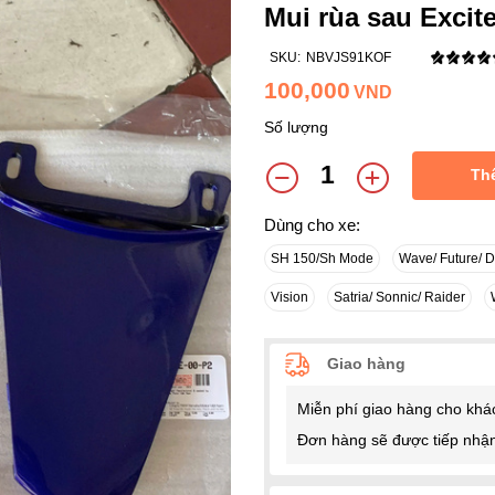
Mui rùa sau Excit
SKU:
NBVJS91KOF
100,000
VND
Số lượng
Th
Dùng cho xe:
SH 150/Sh Mode
Wave/ Future/ 
Vision
Satria/ Sonnic/ Raider
Giao hàng
Miễn phí giao hàng cho khá
Đơn hàng sẽ được tiếp nhận