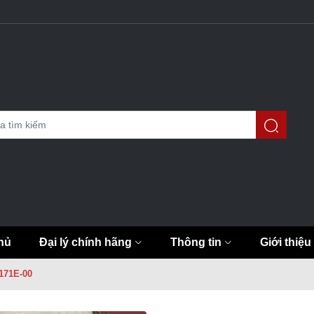
hủ
Đại lý chính hãng
Thông tin
Giới thiệu
F171E-00