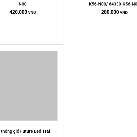
N00
K56-N00/ 64330-K56-N
phải
trái
420,000
280,000
VND
VND
Xóa
 thông gió Future Led Trái 