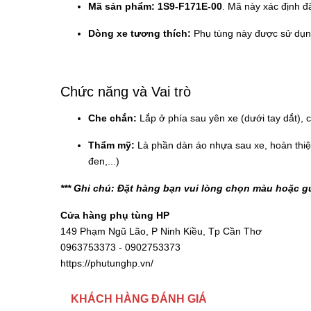
Mã sản phẩm:
1S9-F171E-00
. Mã này xác định đâ
Dòng xe tương thích:
Phụ tùng này được sử dụ
Chức năng và Vai trò
Che chắn:
Lắp ở phía sau yên xe (dưới tay dắt), 
Thẩm mỹ:
Là phần dàn áo nhựa sau xe, hoàn thiện
đen,...)
*** Ghi chú: Đặt hàng bạn vui lòng chọn màu hoặc gử
Cửa hàng phụ tùng HP
149 Phạm Ngũ Lão, P Ninh Kiều, Tp Cần Thơ
0963753373 - 0902753373
https://phutunghp.vn/
KHÁCH HÀNG ĐÁNH GIÁ