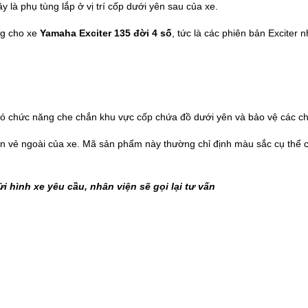
y là phụ tùng lắp ở vị trí cốp dưới yên sau của xe.
ng cho xe
Yamaha Exciter 135 đời 4 số
, tức là các phiên bản Exciter
có chức năng che chắn khu vực cốp chứa đồ dưới yên và bảo vệ các chi 
 vẻ ngoài của xe. Mã sản phẩm này thường chỉ định màu sắc cụ thể của
i hình xe yêu cầu, nhân viện sẽ gọi lại tư vấn