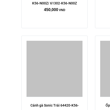
K56-N00Z/ 61302-K56-N00Z
phải
trái
450,000
VND
Xóa
Cánh gà Sonic Trái 64420-K56-
Ốp