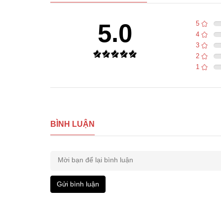
5.0
5
4
3
2
1
BÌNH LUẬN
Gửi bình luận
Trái phải: