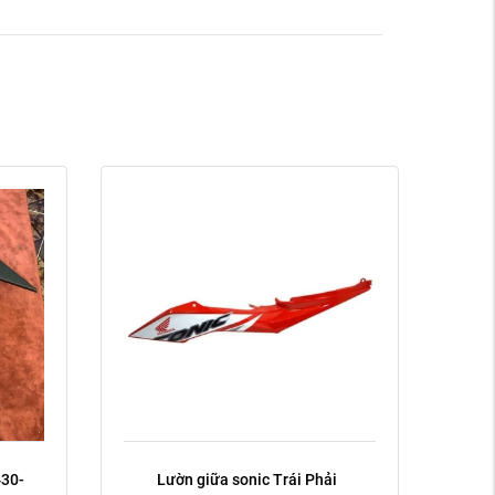
phải
trái
Xóa
430-
Lườn giữa sonic Trái Phải  