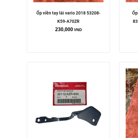
Ốp viền tay lái vario 2018 53208-
Ốp
K59-A70ZR
83
230,000
VND