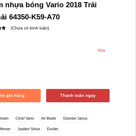
 nhựa bóng Vario 2018 Trái
hải 64350-K59-A70
(Chưa có bình luận)
Xóa
êm giỏ hàng
Thanh toán ngay
Dream
Click/ Vario
Air Blade
Grande/ Janus
Winner
Jupiter/ Sirius
Exciter