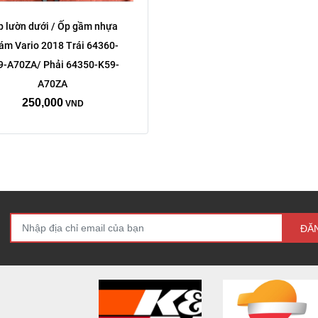
 lườn dưới / Ốp gầm nhựa 
ám Vario 2018 Trái 64360-
9-A70ZA/ Phải 64350-K59-
A70ZA
250,000
VND
ĐĂ