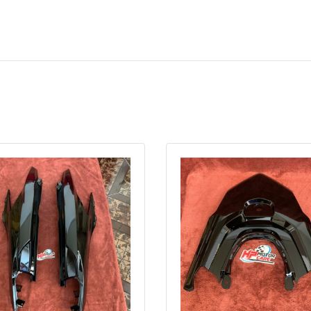
Trái phải:
phải
trái
Xóa