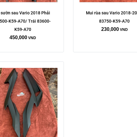
Trái phải:
 sườn sau Vario 2018 Phải 
Mui rùa sau Vario 2018-20
500-K59-A70/ Trái 83600-
83750-K59-A70
phải
trái
230,000
K59-A70
VND
Xóa
450,000
VND