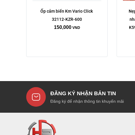
Ốp cảm biến Km Vario Click 
Nẹp
32112-KZR-600
nh
150,000
K5
VND
ĐĂNG KÝ NHẬN BẢN TIN
Đăng ký để nhận thông tin khuyến mãi