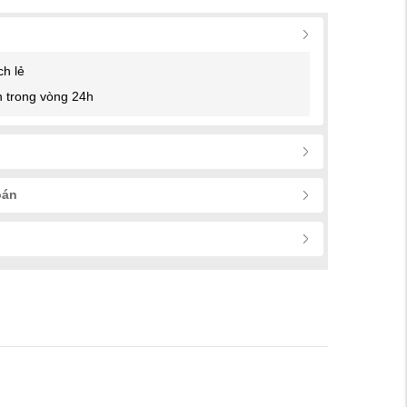
ch lẻ
 trong vòng 24h
oán