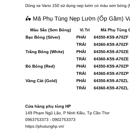
Dòng xe Vario 150 sử dụng nẹp lườn có màu sơn bóng (k
🛵 Mã Phụ Tùng Nẹp Lườn (Ốp Gầm) Va
Màu Sắc (Sơn Bóng)
Vị Trí
Mã Phụ Tùng C
Bạc Bóng (Silver)
PHẢI
64350-K59-A70ZF
TRÁI
64360-K59-A70ZF
Trắng Bóng (White)
PHẢI
64350-K59-A70ZE
TRÁI
64360-K59-A70ZE
Đỏ Bóng (Red)
PHẢI
64350-K59-A70ZP
TRÁI
64360-K59-A70ZP
Vàng Cát (Gold)
PHẢI
64350-K59-A70ZL
TRÁI
64360-K59-A70ZL
Cửa hàng phụ tùng HP
149 Phạm Ngũ Lão, P Ninh Kiều, Tp Cần Thơ
0963753373 - 0902753373
https://phutunghp.vn/