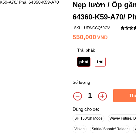
Nẹp lườn / Ốp gầm
64360-K59-A70/ P
SKU:
UFWCGQ60OV
550,000
VND
Trái phải:
phải
trái
Số lượng
Th
Dùng cho xe:
SH 150/Sh Mode
Wave/ Future/ 
Vision
Satria/ Sonnic/ Raider