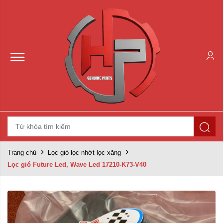
Trang chủ
Lọc gió lọc nhớt lọc xăng
Lọc gió Future Led, Wave Led 17210-K73-V40