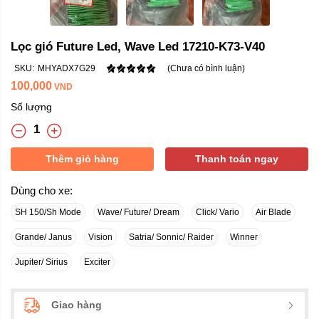
Lọc gió Future Led, Wave Led 17210-K73-V40
SKU:
MHYADX7G29
(Chưa có bình luận)
100,000
VND
Số lượng
Thêm giỏ hàng
Thanh toán ngay
Dùng cho xe:
SH 150/Sh Mode
Wave/ Future/ Dream
Click/ Vario
Air Blade
Grande/ Janus
Vision
Satria/ Sonnic/ Raider
Winner
Jupiter/ Sirius
Exciter
Giao hàng