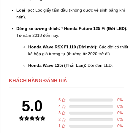
Loại lọc:
Lọc giấy tẩm dầu (không được vệ sinh bằng khí
nén).
Dòng xe tương thích:
*
Honda Future 125 Fi (Đời LED):
Từ năm 2018 đến nay.
Honda Wave RSX FI 110 (Đời mới):
Các đời có thiết
kế hộp gió tương tự (thường từ 2020 trở đi).
Honda Wave 125i (Thái Lan):
Đời đèn LED.
KHÁCH HÀNG ĐÁNH GIÁ
5.0
5
0
%
4
0
%
3
0
%
2
0
%
1
0
%