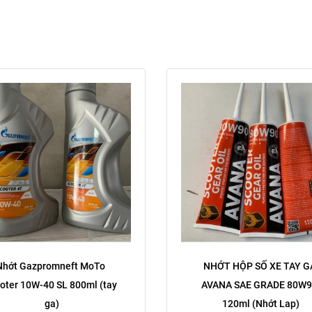
Nhớt Gazpromneft MoTo 
NHỚT HỘP SỐ XE TAY GA
oter 10W-40 SL 800ml (tay 
AVANA SAE GRADE 80W9
ga)
120ml (Nhớt Lap)