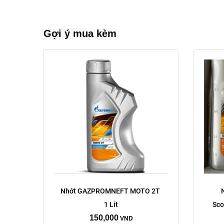
Gợi ý mua kèm
Nhớt GAZPROMNEFT MOTO 2T 
1 Lít
Sco
150,000
VND