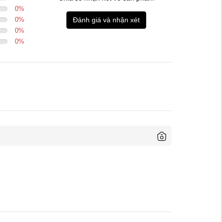
0
%
0
%
Đánh giá và nhận xét
0
%
0
%