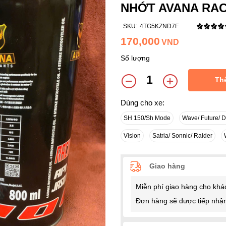
NHỚT AVANA RAC
SKU:
4TG5KZND7F
170,000
VND
Số lượng
Th
Dùng cho xe:
SH 150/Sh Mode
Wave/ Future/ 
Vision
Satria/ Sonnic/ Raider
Giao hàng
Miễn phí giao hàng cho khá
Đơn hàng sẽ được tiếp nhận