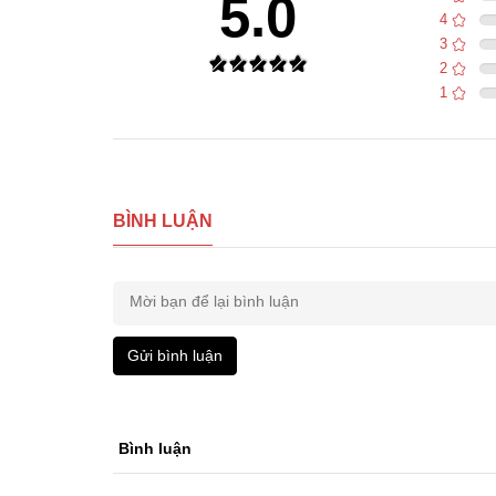
5.0
4
3
2
1
BÌNH LUẬN
Gửi bình luận
Bình luận