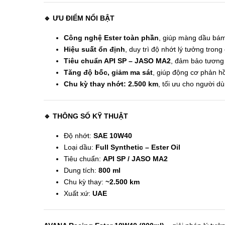
🔹
ƯU ĐIỂM NỔI BẬT
Công nghệ Ester toàn phần
, giúp màng dầu bám 
Hiệu suất ổn định
, duy trì độ nhớt lý tưởng tron
Tiêu chuẩn API SP – JASO MA2
, đảm bảo tương 
Tăng độ bốc, giảm ma sát
, giúp động cơ phản hồ
Chu kỳ thay nhớt: 2.500 km
, tối ưu cho người d
🔹
THÔNG SỐ KỸ THUẬT
Độ nhớt:
SAE 10W40
Loại dầu:
Full Synthetic – Ester Oil
Tiêu chuẩn:
API SP / JASO MA2
Dung tích:
800 ml
Chu kỳ thay:
~2.500 km
Xuất xứ:
UAE