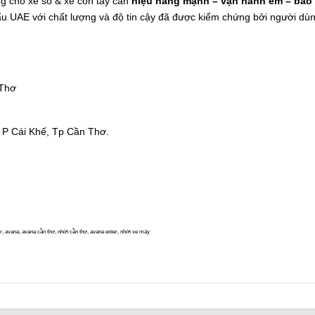
ng cho xe số & xe côn tay cần
hiệu năng mạnh – vận hành êm – bảo 
UAE với chất lượng và độ tin cậy đã được kiểm chứng bởi người dùn
 Thơ
 P Cái Khế, Tp Cần Thơ.
na, avana cần thơ, nhớt cần thơ, avana ester, nhớt xe máy