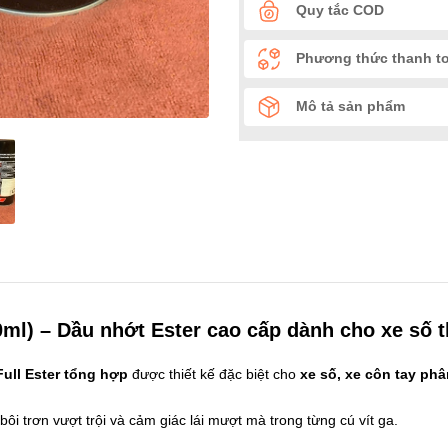
Quy tắc COD
Phương thức thanh t
Mô tả sản phẩm
 – Dầu nhớt Ester cao cấp dành cho xe số t
Full Ester tổng hợp
được thiết kế đặc biệt cho
xe số, xe côn tay ph
ôi trơn vượt trội và cảm giác lái mượt mà trong từng cú vít ga.