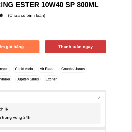
ING ESTER 10W40 SP 800ML
(Chưa có bình luận)
êm giỏ hàng
Thanh toán ngay
Dream
Click/ Vario
Air Blade
Grande/ Janus
Winner
Jupiter/ Sirius
Exciter
ch lẻ
 trong vòng 24h