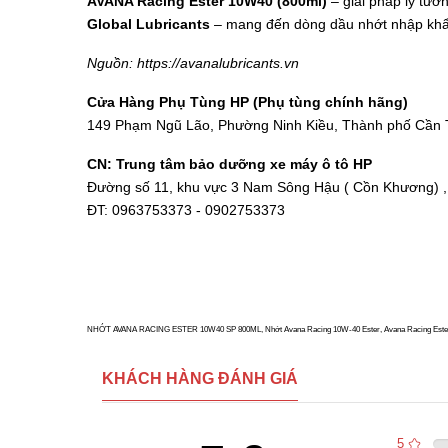
AVANA Racing Ester 10W40 (800ml)
– giải pháp lý tưở
Global Lubricants
– mang đến dòng dầu nhớt nhập khẩu 
Nguồn:
https://avanalubricants.vn
Cửa Hàng Phụ Tùng HP (Phụ tùng chính hãng)
149 Phạm Ngũ Lão, Phường Ninh Kiều, Thành phố Cần
CN: Trung tâm bảo dưỡng xe máy ô tô HP
Đường số 11, khu vực 3 Nam Sông Hậu ( Cồn Khương) ,
ĐT: 0963753373 - 0902753373
NHỚT AVANA RACING ESTER 10W40 SP 800ML, Nhớt Avana Racing 10W-40 Ester, Avana Racing Ester, ava
KHÁCH HÀNG ĐÁNH GIÁ
5