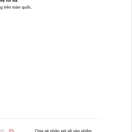
vệ tối đa
.
g trên toàn quốc.
0
%
Chia sẻ nhận xét về sản phẩm