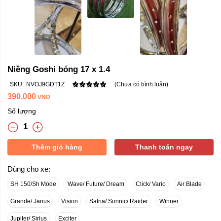
Niềng Goshi bóng 17 x 1.4
SKU:
NVOJ9GDT1Z
(Chưa có bình luận)
390,000
VND
Số lượng
Thêm giỏ hàng
Thanh toán ngay
Dùng cho xe:
SH 150/Sh Mode
Wave/ Future/ Dream
Click/ Vario
Air Blade
Grande/ Janus
Vision
Satria/ Sonnic/ Raider
Winner
Jupiter/ Sirius
Exciter