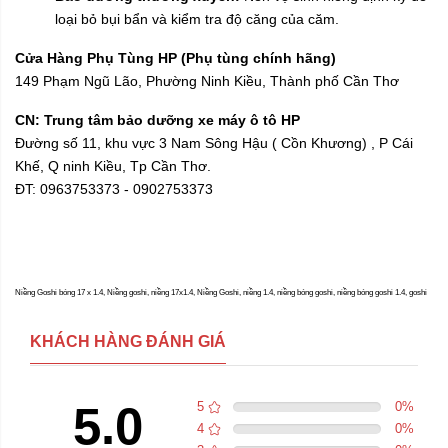
loại bỏ bụi bẩn và kiểm tra độ căng của căm.
Cửa Hàng Phụ Tùng HP (Phụ tùng chính hãng)
149 Phạm Ngũ Lão, Phường Ninh Kiều, Thành phố Cần Thơ
CN: Trung tâm bảo dưỡng xe máy ô tô HP
Đường số 11, khu vực 3 Nam Sông Hậu ( Cồn Khương) , P Cái
Khế, Q ninh Kiều, Tp Cần Thơ.
ĐT: 0963753373 - 0902753373
Niềng Goshi bóng 17 x 1.4, Niềng goshi, niềng 17x1.4, Niềng Goshi, niềng 1.4, niềng bóng goshi, niềng bóng goshi 1.4, goshi
KHÁCH HÀNG ĐÁNH GIÁ
5.0
5
0
%
4
0
%