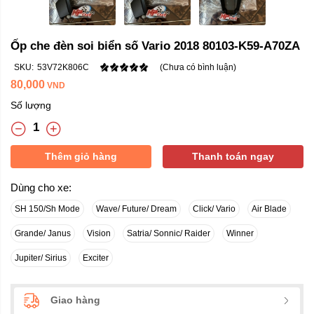
Ốp che đèn soi biển số Vario 2018 80103-K59-A70ZA
SKU:
53V72K806C
(Chưa có bình luận)
80,000
VND
Số lượng
Thêm giỏ hàng
Thanh toán ngay
Dùng cho xe:
SH 150/Sh Mode
Wave/ Future/ Dream
Click/ Vario
Air Blade
Grande/ Janus
Vision
Satria/ Sonnic/ Raider
Winner
Jupiter/ Sirius
Exciter
Giao hàng