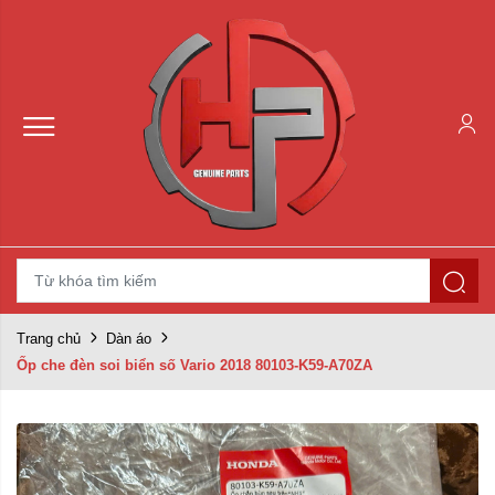
Trang chủ
Dàn áo
Ốp che đèn soi biển số Vario 2018 80103-K59-A70ZA