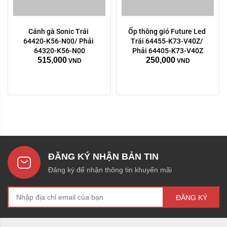
Cánh gà Sonic Trái 
Ốp thông gió Future Led 
64420-K56-N00/ Phải 
Trái 64455-K73-V40Z/ 
64320-K56-N00
Phải 64405-K73-V40Z
515,000
250,000
VND
VND
ĐĂNG KÝ NHẬN BẢN TIN
Đăng ký để nhận thông tin khuyến mãi
ĐĂNG KÝ