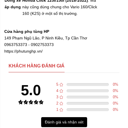
Dòng xe
Honda Click 125i/150i (2018-2022)
. Mã
áp dụng
này cũng dùng chung cho Vario 160/Click
160 (K2S) ở một số thị trường.
Cửa hàng phụ tùng HP
149 Phạm Ngũ Lão, P Ninh Kiều, Tp Cần Thơ
0963753373 - 0902753373
https://phutunghp.vn/
KHÁCH HÀNG ĐÁNH GIÁ
5.0
5
0
%
4
0
%
3
0
%
2
0
%
1
0
%
Đánh giá và nhận xét