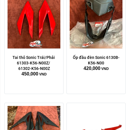
Tai thỏ Sonic Trái/Phải 
Ốp đầu đèn Sonic 6130B-
Trái phải:
Trái phải:
61303-K56-N00Z/ 
K56-N00
420,000
phải
trái
phải
trái
61302-K56-N00Z
VND
450,000
VND
Xóa
Xóa