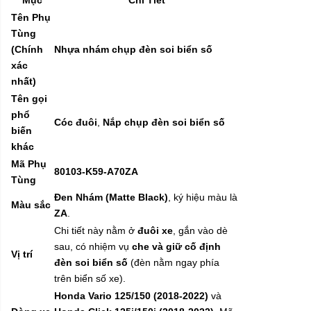
Tên Phụ
Tùng
(Chính
Nhựa nhám chụp đèn soi biển số
xác
nhất)
Tên gọi
phổ
Cóc đuôi
,
Nắp chụp đèn soi biển số
biến
khác
Mã Phụ
80103-K59-A70ZA
Tùng
Đen Nhám (Matte Black)
, ký hiệu màu là
Màu sắc
ZA
.
Chi tiết này nằm ở
đuôi xe
, gắn vào dè
sau, có nhiệm vụ
che và giữ cố định
Vị trí
đèn soi biển số
(đèn nằm ngay phía
trên biển số xe).
Honda Vario 125/150 (2018-2022)
và