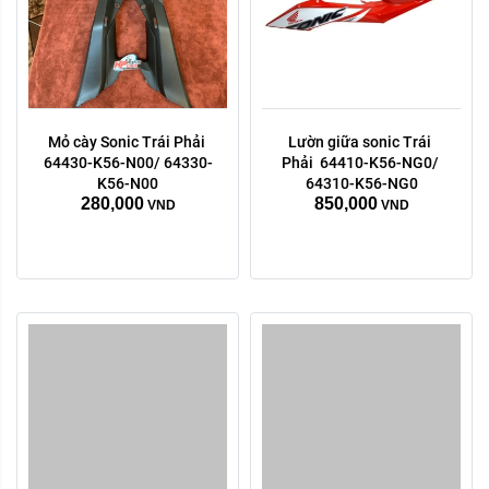
Mỏ cày Sonic Trái Phải 
Lườn giữa sonic Trái 
Trái phải:
Trái phải:
64430-K56-N00/ 64330-
Phải  64410-K56-NG0/ 
phải
trái
phải
trái
K56-N00
64310-K56-NG0
280,000
850,000
VND
VND
Xóa
Xóa