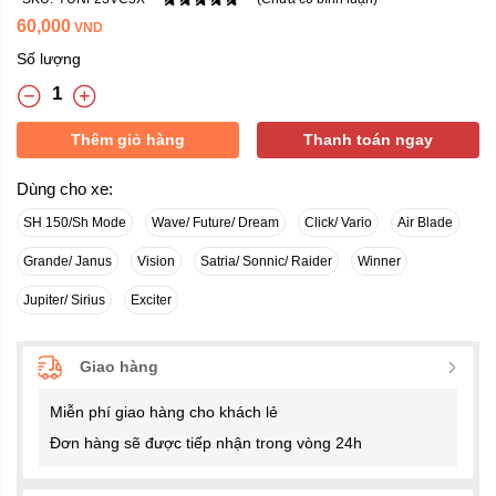
60,000
VND
Số lượng
Thêm giỏ hàng
Thanh toán ngay
Dùng cho xe:
SH 150/Sh Mode
Wave/ Future/ Dream
Click/ Vario
Air Blade
Grande/ Janus
Vision
Satria/ Sonnic/ Raider
Winner
Jupiter/ Sirius
Exciter
Giao hàng
Miễn phí giao hàng cho khách lẻ
Đơn hàng sẽ được tiếp nhận trong vòng 24h