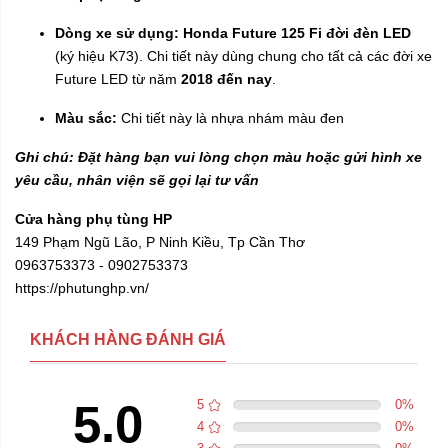
Dòng xe sử dụng:
Honda Future 125 Fi đời đèn LED
(ký hiệu K73). Chi tiết này dùng chung cho tất cả các đời xe
Future LED từ năm
2018 đến nay
.
Màu sắc:
Chi tiết này là nhựa nhám màu đen
Ghi chú: Đặt hàng bạn vui lòng chọn màu hoặc gửi hình xe
yêu cầu, nhân viện sẽ gọi lại tư vấn
Cửa hàng phụ tùng HP
149 Phạm Ngũ Lão, P Ninh Kiều, Tp Cần Thơ
0963753373 - 0902753373
https://phutunghp.vn/
KHÁCH HÀNG ĐÁNH GIÁ
5.0
5
0
%
4
0
%