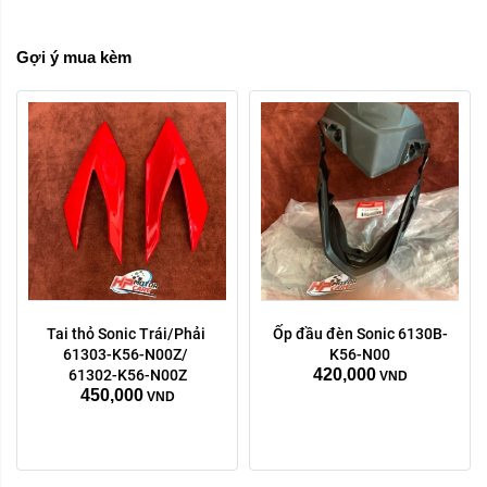
Gợi ý mua kèm
Tai thỏ Sonic Trái/Phải 
Ốp đầu đèn Sonic 6130B-
Trái phải:
Trái phải:
61303-K56-N00Z/ 
K56-N00
420,000
phải
trái
phải
trái
61302-K56-N00Z
VND
450,000
VND
Xóa
Xóa