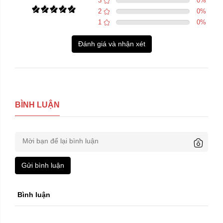
3
0
%
2
0
%
1
0
%
Đánh giá và nhận xét
BÌNH LUẬN
Gửi bình luận
Trái phải:
Bình luận
phải
trái
Xóa