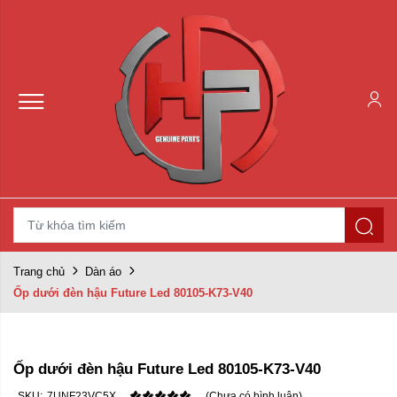
Trang chủ
Dàn áo
Ốp dưới đèn hậu Future Led 80105-K73-V40
Ốp dưới đèn hậu Future Led 80105-K73-V40
SKU:
7UNF23VC5X
(Chưa có bình luận)