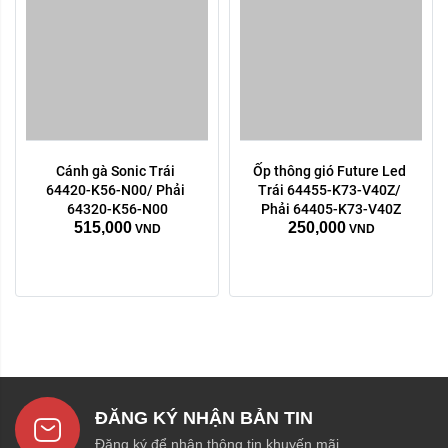
Cánh gà Sonic Trái 
Ốp thông gió Future Led 
64420-K56-N00/ Phải 
Trái 64455-K73-V40Z/ 
64320-K56-N00
Phải 64405-K73-V40Z
515,000
250,000
VND
VND
ĐĂNG KÝ NHẬN BẢN TIN
Đăng ký để nhận thông tin khuyến mãi