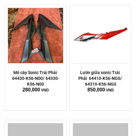
Mỏ cày Sonic Trái Phải 
Lườn giữa sonic Trái 
Trái phải:
Trái phải:
64430-K56-N00/ 64330-
Phải  64410-K56-NG0/ 
phải
trái
phải
trái
K56-N00
64310-K56-NG0
280,000
850,000
VND
VND
Xóa
Xóa