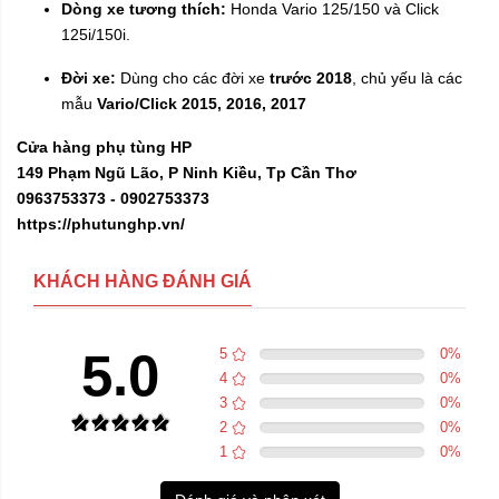
Dòng xe tương thích:
Honda Vario 125/150 và Click
125i/150i.
Đời xe:
Dùng cho các đời xe
trước 2018
, chủ yếu là các
mẫu
Vario/Click 2015, 2016, 2017
Cửa hàng phụ tùng HP
149 Phạm Ngũ Lão, P Ninh Kiều, Tp Cần Thơ
0963753373 - 0902753373
https://phutunghp.vn/
KHÁCH HÀNG ĐÁNH GIÁ
5.0
5
0
%
4
0
%
3
0
%
2
0
%
1
0
%