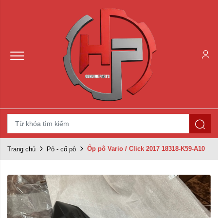
Ốp pô Vario / Click 2017 18318-K59-A10
Trang chủ
Pô - cổ pô