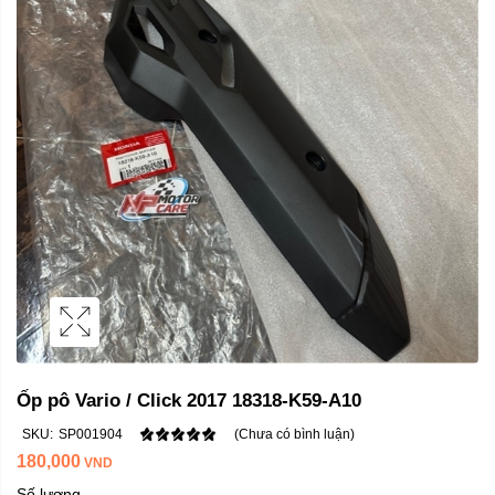
Ốp pô Vario / Click 2017 18318-K59-A10
SKU:
SP001904
(Chưa có bình luận)
180,000
VND
Số lượng