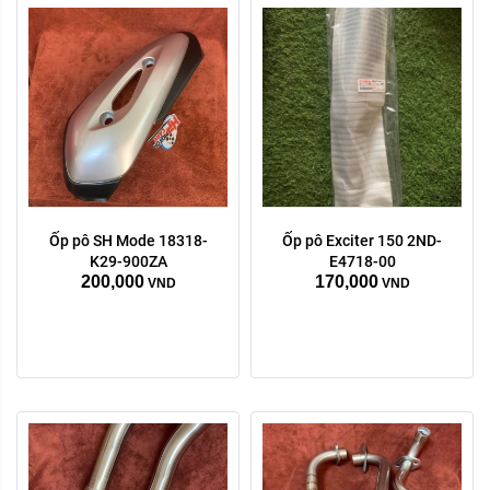
Ốp pô SH Mode 18318-
Ốp pô Exciter 150 2ND-
K29-900ZA
E4718-00
200,000
170,000
VND
VND