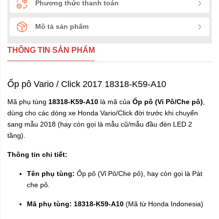
Phương thức thanh toán
Mô tả sản phẩm
THÔNG TIN SẢN PHẨM
Ốp pô Vario / Click 2017 18318-K59-A10
Mã phụ tùng
18318-K59-A10
là mã của
Ốp pô (Vỉ Pô/Che pô)
,
dùng cho các dòng xe Honda Vario/Click đời trước khi chuyển
sang mẫu 2018 (hay còn gọi là mẫu cũ/mẫu đầu đèn LED 2
tầng).
Thông tin chi tiết:
Tên phụ tùng:
Ốp pô (Vỉ Pô/Che pô), hay còn gọi là Pát
che pô.
Mã phụ tùng:
18318-K59-A10
(Mã từ Honda Indonesia)