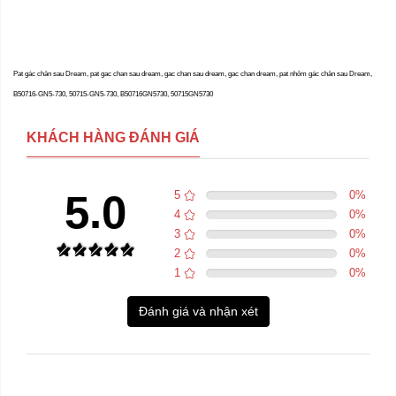
Pat gác chân sau Dream, pat gac chan sau dream, gac chan sau dream, gac chan dream, pat nhôm gác chân sau Dream,
B50716-GN5-730, 50715-GN5-730, B50716GN5730, 50715GN5730
KHÁCH HÀNG ĐÁNH GIÁ
5.0
5
0
%
4
0
%
3
0
%
2
0
%
1
0
%
Đánh giá và nhận xét