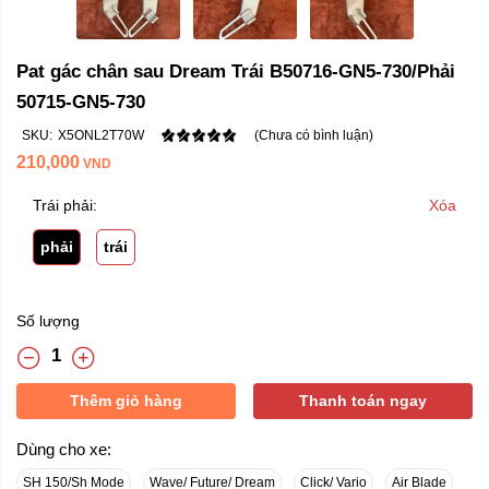
Pat gác chân sau Dream Trái B50716-GN5-730/Phải
50715-GN5-730
SKU:
X5ONL2T70W
(Chưa có bình luận)
210,000
VND
Trái phải:
Xóa
phải
trái
Số lượng
Thêm giỏ hàng
Thanh toán ngay
Dùng cho xe:
SH 150/Sh Mode
Wave/ Future/ Dream
Click/ Vario
Air Blade