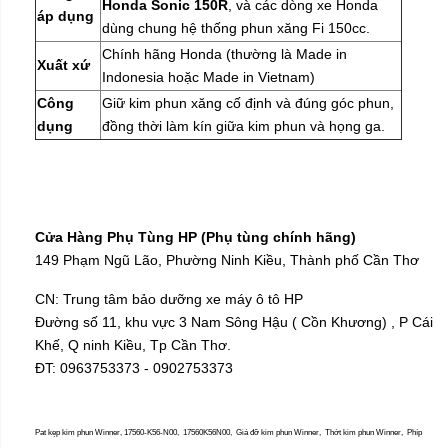
Honda Sonic 150R
, và các dòng xe Honda
áp dụng
dùng chung hệ thống phun xăng Fi 150cc.
Chính hãng Honda (thường là Made in
Xuất xứ
Indonesia hoặc Made in Vietnam)
Công
Giữ kim phun xăng cố định và đúng góc phun,
dụng
đồng thời làm kín giữa kim phun và họng ga.
Cửa Hàng Phụ Tùng HP (Phụ tùng chính hãng)
149 Phạm Ngũ Lão, Phường Ninh Kiều, Thành phố Cần Thơ
CN: Trung tâm bảo dưỡng xe máy ô tô HP
Đường số 11, khu vực 3 Nam Sông Hậu ( Cồn Khương) , P Cái
Khế, Q ninh Kiều, Tp Cần Thơ.
ĐT: 0963753373 - 0902753373
Pat kẹp kim phun Winner, 17560-K56-N00, 17560K56N00, Giá đỡ kim phun Winner, Thớt kim phun Winner, Phíp