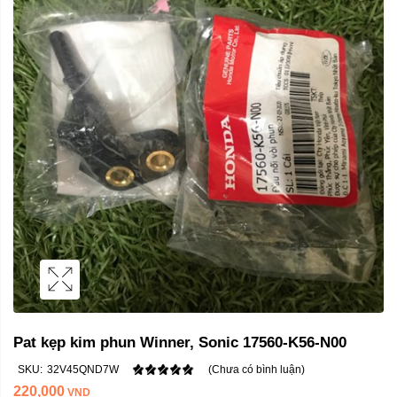
Pat kẹp kim phun Winner, Sonic 17560-K56-N00
SKU:
32V45QND7W
(Chưa có bình luận)
220,000
VND