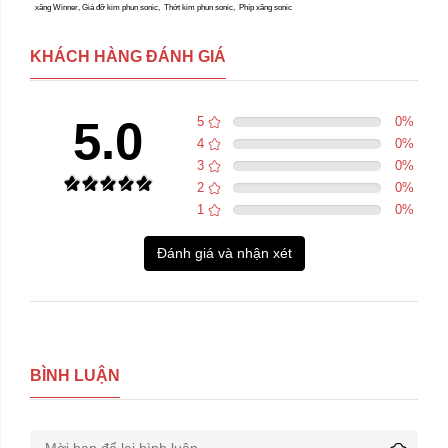
xăng Winner, Giá đỡ kim phun sonic, Thớt kim phun sonic, Phíp xăng sonic
KHÁCH HÀNG ĐÁNH GIÁ
5.0
5
0
%
4
0
%
3
0
%
2
0
%
1
0
%
Đánh giá và nhận xét
BÌNH LUẬN