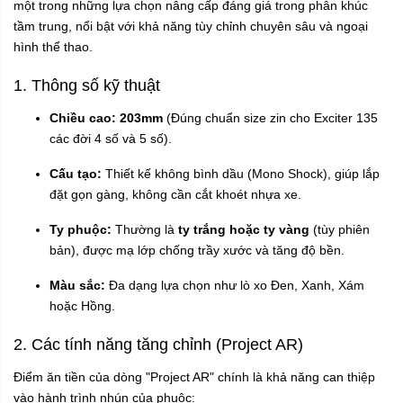
một trong những lựa chọn nâng cấp đáng giá trong phân khúc
tầm trung, nổi bật với khả năng tùy chỉnh chuyên sâu và ngoại
hình thể thao.
1. Thông số kỹ thuật
Chiều cao:
203mm
(Đúng chuẩn size zin cho Exciter 135
các đời 4 số và 5 số).
Cấu tạo:
Thiết kế không bình dầu (Mono Shock), giúp lắp
đặt gọn gàng, không cần cắt khoét nhựa xe.
Ty phuộc:
Thường là
ty trắng hoặc ty vàng
(tùy phiên
bản), được mạ lớp chống trầy xước và tăng độ bền.
Màu sắc:
Đa dạng lựa chọn như lò xo Đen, Xanh, Xám
hoặc Hồng.
2. Các tính năng tăng chỉnh (Project AR)
Điểm ăn tiền của dòng "Project AR" chính là khả năng can thiệp
vào hành trình nhún của phuộc: