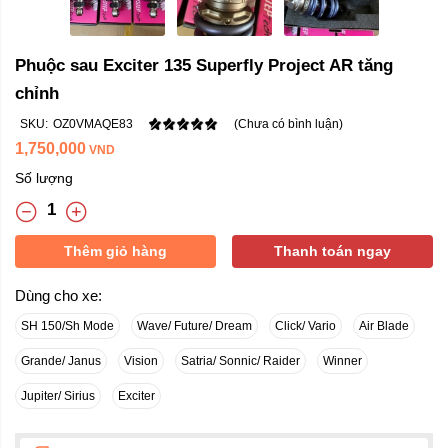
Phuộc sau Exciter 135 Superfly Project AR tăng
chỉnh
SKU:
OZ0VMAQE83
(Chưa có bình luận)
1,750,000
VND
Số lượng
Thêm giỏ hàng
Thanh toán ngay
Dùng cho xe:
SH 150/Sh Mode
Wave/ Future/ Dream
Click/ Vario
Air Blade
Grande/ Janus
Vision
Satria/ Sonnic/ Raider
Winner
Jupiter/ Sirius
Exciter