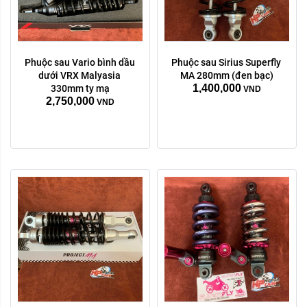
Phuộc sau Vario bình dầu 
Phuộc sau Sirius Superfly 
màu sắc:
dưới VRX Malyasia 
MA 280mm (đen bạc)
1,400,000
Tím xanh
bạc
330mm ty mạ
VND
2,750,000
VND
Xóa