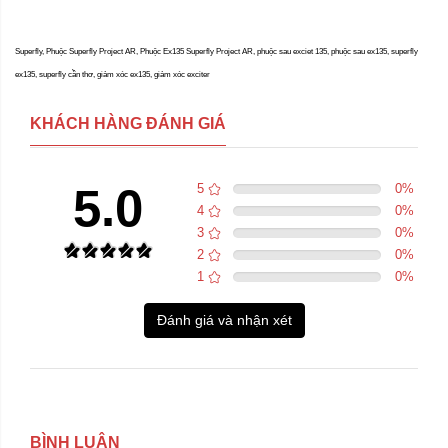
Superfly, Phuộc Superfly Project AR, Phuộc Ex135 Superfly Project AR, phuộc sau exciet 135, phuộc sau ex135, superfly
ex135, superfly cần thơ, giảm xóc ex135, giảm xóc exciter
KHÁCH HÀNG ĐÁNH GIÁ
5.0
5
0
%
4
0
%
3
0
%
2
0
%
1
0
%
Đánh giá và nhận xét
BÌNH LUẬN