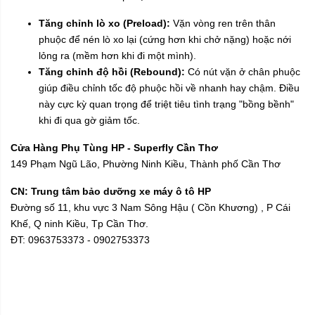
Tăng chỉnh lò xo (Preload):
Vặn vòng ren trên thân
phuộc để nén lò xo lại (cứng hơn khi chở nặng) hoặc nới
lỏng ra (mềm hơn khi đi một mình).
Tăng chỉnh độ hồi (Rebound):
Có nút vặn ở chân phuộc
giúp điều chỉnh tốc độ phuộc hồi về nhanh hay chậm. Điều
này cực kỳ quan trọng để triệt tiêu tình trạng "bồng bềnh"
khi đi qua gờ giảm tốc.
Cửa Hàng Phụ Tùng HP - Superfly Cần Thơ
149 Phạm Ngũ Lão, Phường Ninh Kiều, Thành phố Cần Thơ
CN: Trung tâm bảo dưỡng xe máy ô tô HP
Đường số 11, khu vực 3 Nam Sông Hậu ( Cồn Khương) , P Cái
Khế, Q ninh Kiều, Tp Cần Thơ.
ĐT: 0963753373 - 0902753373