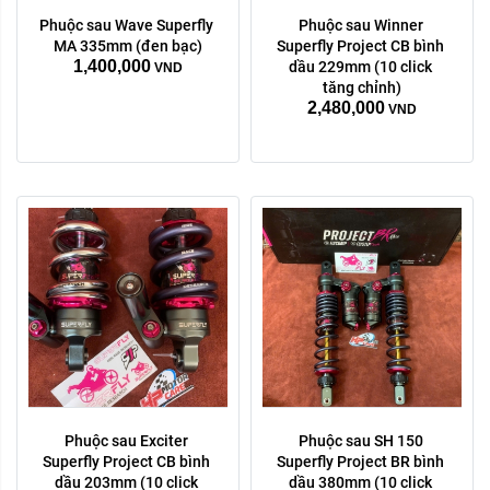
Phuộc sau Wave Superfly 
Phuộc sau Winner 
màu sắc:
MA 335mm (đen bạc)
Superfly Project CB bình 
1,400,000
Tím xanh
bạc
dầu 229mm (10 click 
VND
tăng chỉnh)
Xóa
2,480,000
VND
Phuộc sau Exciter 
Phuộc sau SH 150 
Superfly Project CB bình 
Superfly Project BR bình 
dầu 203mm (10 click 
dầu 380mm (10 click 