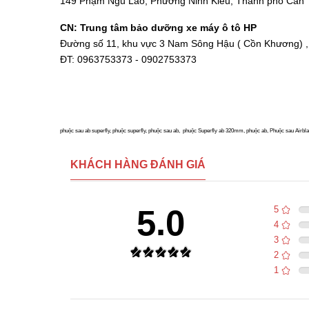
149 Phạm Ngũ Lão, Phường Ninh Kiều, Thành phố Cần
CN: Trung tâm bảo dưỡng xe máy ô tô HP
Đường số 11, khu vực 3 Nam Sông Hậu ( Cồn Khương) ,
ĐT: 0963753373 - 0902753373
phuộc sau ab superfly, phuộc superfly, phuộc sau ab, phuộc Superfly ab 320mm, phuộc ab, Phuộc sau Airbla
KHÁCH HÀNG ĐÁNH GIÁ
5.0
5
4
3
2
1