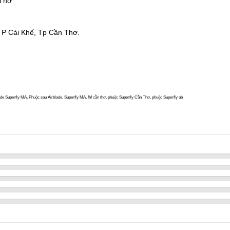
 Thơ
 P Cái Khế, Tp Cần Thơ.
de Superfly MA, Phuộc sau Airblade, Superfly MA, fhf cần thơ, phuộc Superfly Cần Thơ, phuộc Superfly ab