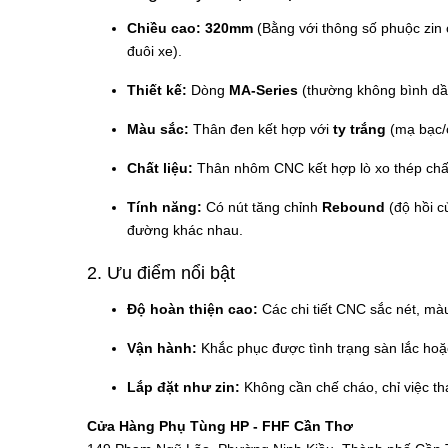
Chiều cao:
320mm
(Bằng với thông số phuộc zin
đuôi xe).
Thiết kế:
Dòng
MA-Series
(thường không bình dầu)
Màu sắc:
Thân đen kết hợp với
ty trắng
(mạ bạc/c
Chất liệu:
Thân nhôm CNC kết hợp lò xo thép chấ
Tính năng:
Có nút tăng chỉnh
Rebound
(độ hồi c
đường khác nhau.
2. Ưu điểm nổi bật
Độ hoàn thiện cao:
Các chi tiết CNC sắc nét, màu
Vận hành:
Khắc phục được tình trạng sàn lắc hoặ
Lắp đặt như zin:
Không cần chế cháo, chỉ việc th
Cửa Hàng Phụ Tùng HP - FHF Cần Thơ