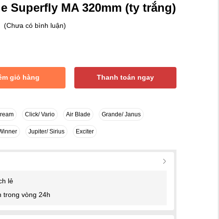
e Superfly MA 320mm (ty trắng)
(Chưa có bình luận)
êm giỏ hàng
Thanh toán ngay
Dream
Click/ Vario
Air Blade
Grande/ Janus
Winner
Jupiter/ Sirius
Exciter
ch lẻ
 trong vòng 24h