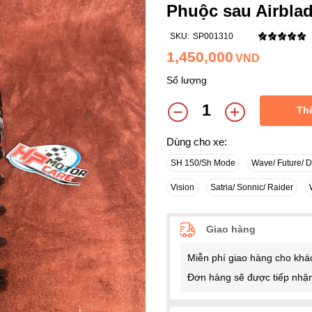
Phuộc sau Airblad
SKU:
SP001310
1,450,000
VND
Số lượng
Th
Dùng cho xe:
SH 150/Sh Mode
Wave/ Future/ 
Vision
Satria/ Sonnic/ Raider
Giao hàng
Miễn phí giao hàng cho khá
Đơn hàng sẽ được tiếp nhận