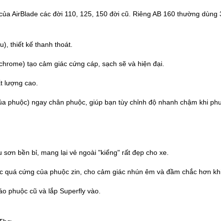
 của AirBlade các đời 110, 125, 150 đời cũ. Riêng AB 160 thường dù
, thiết kế thanh thoát.
hrome) tạo cảm giác cứng cáp, sạch sẽ và hiện đại.
t lượng cao.
ủa phuộc) ngay chân phuộc, giúp bạn tùy chỉnh độ nhanh chậm khi phuộ
 sơn bền bỉ, mang lại vẻ ngoài "kiểng" rất đẹp cho xe.
c quá cứng của phuộc zin, cho cảm giác nhún êm và đầm chắc hơn khi 
áo phuộc cũ và lắp Superfly vào.