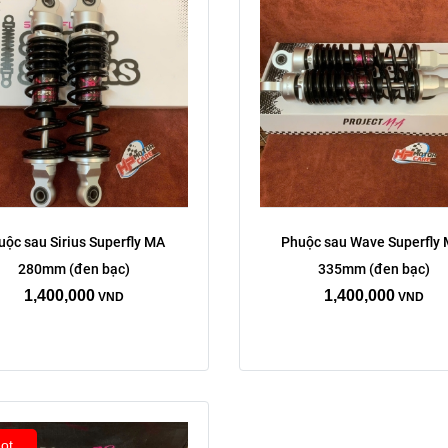
ộc sau Sirius Superfly MA 
Phuộc sau Wave Superfly 
280mm (đen bạc)
335mm (đen bạc)
1,400,000
1,400,000
VND
VND
ot