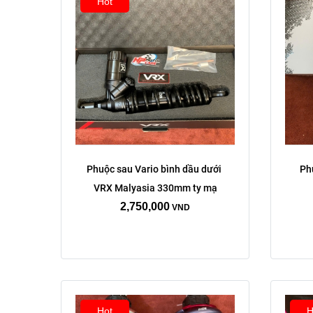
Hot
màu sắc:
Phuộc sau Vario bình dầu dưới 
Phu
VRX Malyasia 330mm ty mạ
Tím xanh
bạc
2,750,000
VND
Xóa
Hot
H