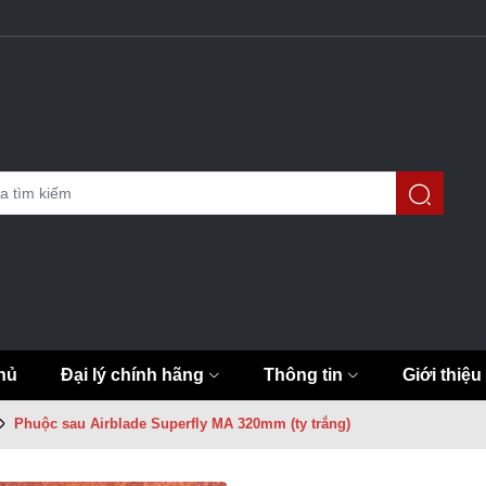
hủ
Đại lý chính hãng
Thông tin
Giới thiệu
Phuộc sau Airblade Superfly MA 320mm (ty trắng)