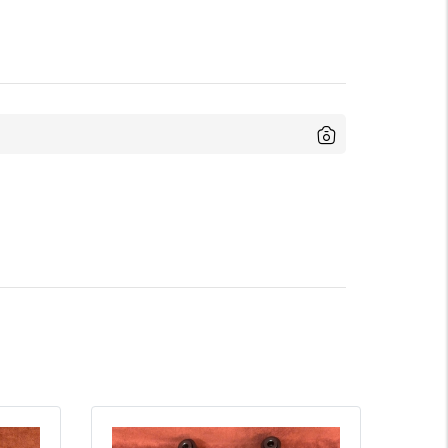
màu sắc:
Tím xanh
bạc
Xóa