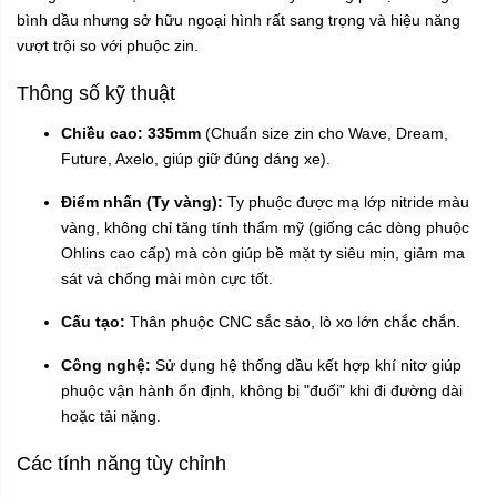
bình dầu nhưng sở hữu ngoại hình rất sang trọng và hiệu năng
vượt trội so với phuộc zin.
Thông số kỹ thuật
Chiều cao:
335mm
(Chuẩn size zin cho Wave, Dream,
Future, Axelo, giúp giữ đúng dáng xe).
Điểm nhấn (Ty vàng):
Ty phuộc được mạ lớp nitride màu
vàng, không chỉ tăng tính thẩm mỹ (giống các dòng phuộc
Ohlins cao cấp) mà còn giúp bề mặt ty siêu mịn, giảm ma
sát và chống mài mòn cực tốt.
Cấu tạo:
Thân phuộc CNC sắc sảo, lò xo lớn chắc chắn.
Công nghệ:
Sử dụng hệ thống dầu kết hợp khí nitơ giúp
phuộc vận hành ổn định, không bị "đuối" khi đi đường dài
hoặc tải nặng.
Các tính năng tùy chỉnh