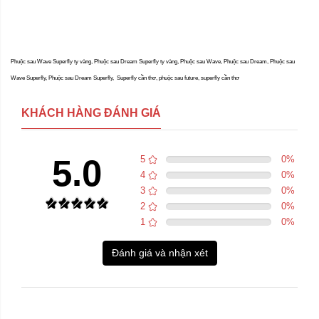
Phuộc sau Wave Superfly ty vàng, Phuộc sau Dream Superfly ty vàng, Phuộc sau Wave, Phuộc sau Dream, Phuộc sau
Wave Superfly, Phuộc sau Dream Superfly, Superfly cần thơ, phuộc sau future, superfly cần thơ
KHÁCH HÀNG ĐÁNH GIÁ
5.0
5
0
%
4
0
%
3
0
%
2
0
%
1
0
%
Đánh giá và nhận xét