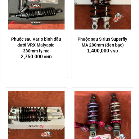
Phuộc sau Vario bình dầu 
Phuộc sau Sirius Superfly 
màu sắc:
dưới VRX Malyasia 
MA 280mm (đen bạc)
1,400,000
Tím xanh
bạc
330mm ty mạ
VND
2,750,000
VND
Xóa