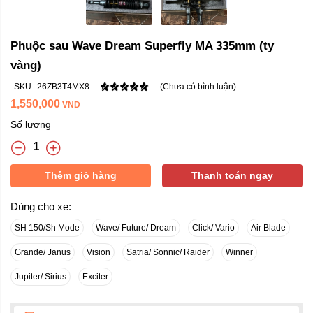
Phuộc sau Wave Dream Superfly MA 335mm (ty
vàng)
SKU:
26ZB3T4MX8
(Chưa có bình luận)
1,550,000
VND
Số lượng
Thêm giỏ hàng
Thanh toán ngay
Dùng cho xe:
SH 150/Sh Mode
Wave/ Future/ Dream
Click/ Vario
Air Blade
Grande/ Janus
Vision
Satria/ Sonnic/ Raider
Winner
Jupiter/ Sirius
Exciter