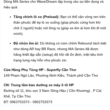
Dòng MA-Series cho Wave/Dream tập trung vào sự tiện dụng và
hiệu quả:
Tăng chỉnh lò xo (Preload):
Bạn có thể vặn vòng ren trên
thân phuộc để ép lò xo xuống (giúp phuộc cứng hơn khi
chở 2 người) hoặc nới lỏng ra (giúp xe êm ái hơn khi đi một
mình).
Độ nhún êm ái:
Dù không có núm chỉnh Rebound tách biệt
như dòng AR hay BR Race, nhưng MA-Series đã được
hãng thiết lập sẵn (setup) độ hồi rất ổn định, triệt tiêu tình
trạng tưng nảy hỗn như phuộc zin.
Cửa Hàng Phụ Tùng HP - Superfly Cần Thơ
149 Phạm Ngũ Lão, Phường Ninh Kiều, Thành phố Cần Thơ
CN: Trung tâm bảo dưỡng xe máy ô tô HP
Đường số 11, khu vực 3 Nam Sông Hậu ( Cồn Khương) , P Cái
Khế, Tp Cần Thơ.
ĐT: 0963753373 - 0902753373