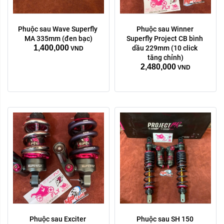
Phuộc sau Wave Superfly 
Phuộc sau Winner 
màu sắc:
MA 335mm (đen bạc)
Superfly Project CB bình 
1,400,000
Tím xanh
bạc
dầu 229mm (10 click 
VND
tăng chỉnh)
Xóa
2,480,000
VND
Phuộc sau Exciter 
Phuộc sau SH 150 