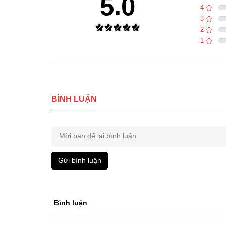
5.0
4
3
2
1
BÌNH LUẬN
Gửi bình luận
Bình luận