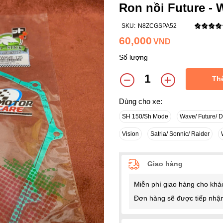
Ron nồi Future - 
SKU:
N8ZCGSPA52
60,000
VND
Số lượng
Th
Dùng cho xe:
SH 150/Sh Mode
Wave/ Future/ 
Vision
Satria/ Sonnic/ Raider
Giao hàng
Miễn phí giao hàng cho khá
Đơn hàng sẽ được tiếp nhận