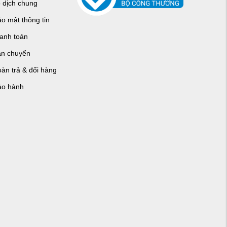
o dịch chung
o mật thông tin
hanh toán
ận chuyển
àn trả & đổi hàng
ảo hành