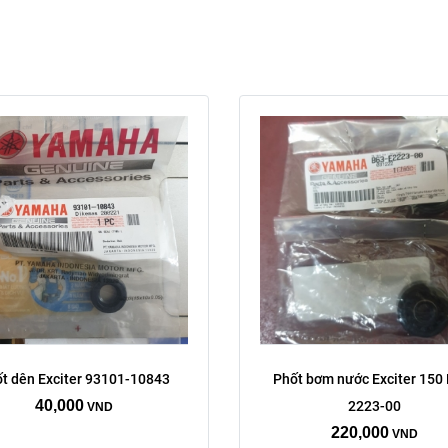
t dên Exciter 93101-10843
Phốt bơm nước Exciter 150
40,000
2223-00
VND
220,000
VND