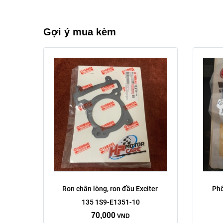
Gợi ý mua kèm
Ron chân lòng, ron đầu Exciter 
Phố
135 1S9-E1351-10
70,000
VND