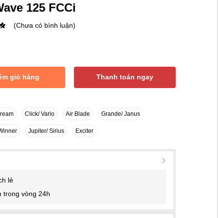
Wave 125 FCCi
(Chưa có bình luận)
êm giỏ hàng
Thanh toán ngay
Dream
Click/ Vario
Air Blade
Grande/ Janus
Winner
Jupiter/ Sirius
Exciter
ch lẻ
 trong vòng 24h