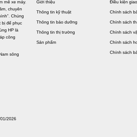
đam mê xe máy.
Giới thiệu
Điều kiện gia
n tâm, chuyên
Thông tin kỹ thuật
Chính sách bả
mình”. Chúng
Thông tin bảo dưỡng
Chính sách t
bị để phục
tùng HP là
Thông tin thị trường
Chính sách v
háp công
Sản phẩm
Chính sách ho
Chính sách b
, Nam sông
/01/2026