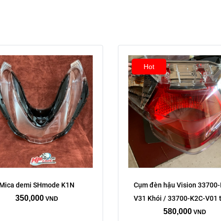
Hot
Mica demi SHmode K1N
Cụm đèn hậu Vision 33700
350,000
V31 Khói / 33700-K2C-V01 
VND
580,000
VND