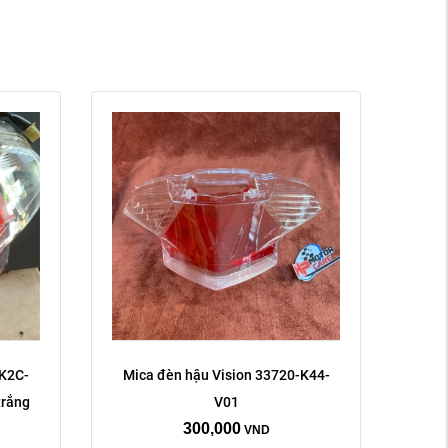
-K2C-
Mica đèn hậu Vision 33720-K44-
trắng
V01
300,000
VND