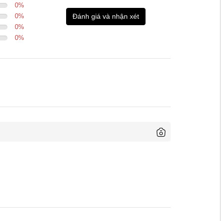
0
%
0
%
Đánh giá và nhận xét
0
%
0
%