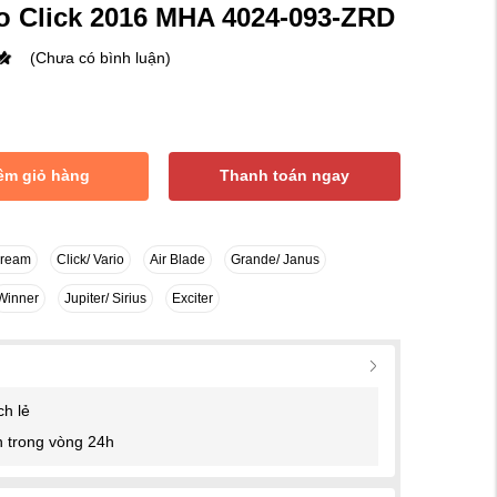
o Click 2016 MHA 4024-093-ZRD
(Chưa có bình luận)
êm giỏ hàng
Thanh toán ngay
Dream
Click/ Vario
Air Blade
Grande/ Janus
Winner
Jupiter/ Sirius
Exciter
ch lẻ
 trong vòng 24h