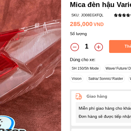
Mica đèn hậu Vari
SKU:
JO08EGXFQL
285,000
VND
Số lượng
Th
Dùng cho xe:
SH 150/Sh Mode
Wave/ Future/ 
Vision
Satria/ Sonnic/ Raider
Giao hàng
Miễn phí giao hàng cho khá
Đơn hàng sẽ được tiếp nhận