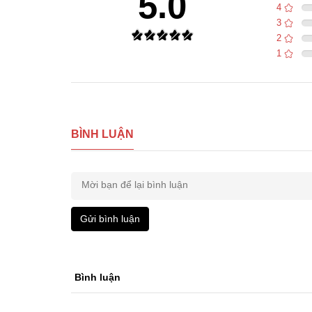
5.0
4
3
2
1
BÌNH LUẬN
Gửi bình luận
Bình luận