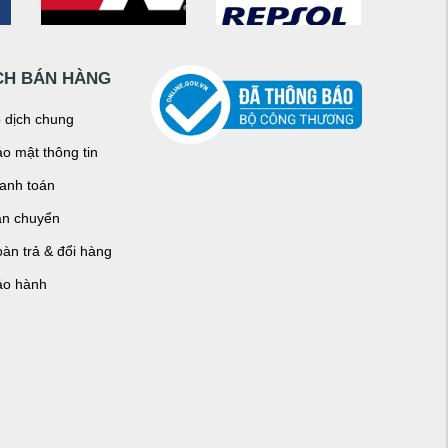
CH BÁN HÀNG
o dịch chung
o mật thông tin
hanh toán
ận chuyển
àn trả & đổi hàng
ảo hành