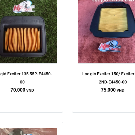
 gió Exciter 135 55P-E4450-
Lọc gió Exciter 150/ Exciter
00
2ND-E4450-00
70,000
75,000
VND
VND