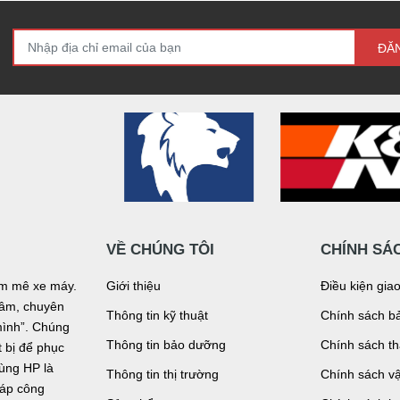
ĐĂ
VỀ CHÚNG TÔI
CHÍNH SÁ
đam mê xe máy.
Giới thiệu
Điều kiện gia
n tâm, chuyên
Thông tin kỹ thuật
Chính sách bả
mình”. Chúng
Thông tin bảo dưỡng
Chính sách t
bị để phục
tùng HP là
Thông tin thị trường
Chính sách v
háp công