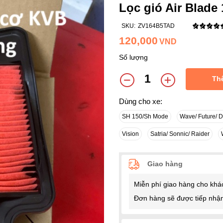
Lọc gió Air Blade
SKU:
ZV164B5TAD
120,000
VND
Số lượng
Th
Dùng cho xe:
SH 150/Sh Mode
Wave/ Future/ 
Vision
Satria/ Sonnic/ Raider
Giao hàng
Miễn phí giao hàng cho khá
Đơn hàng sẽ được tiếp nhận