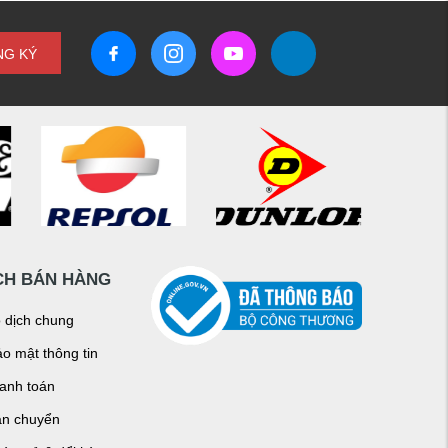
NG KÝ
CH BÁN HÀNG
o dịch chung
o mật thông tin
hanh toán
ận chuyển