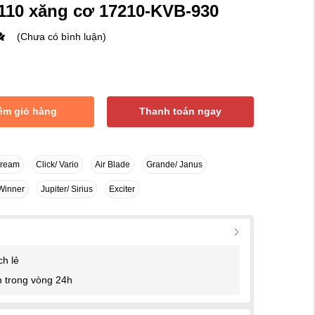
 110 xăng cơ 17210-KVB-930
(Chưa có bình luận)
êm giỏ hàng
Thanh toán ngay
Dream
Click/ Vario
Air Blade
Grande/ Janus
Winner
Jupiter/ Sirius
Exciter
ch lẻ
 trong vòng 24h