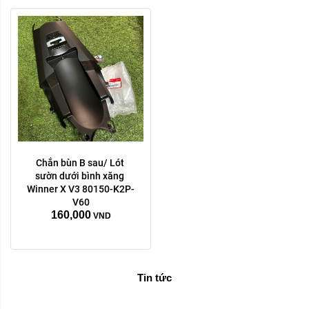
Chắn bùn B sau/ Lót 
sườn dưới bình xăng 
Winner X V3 80150-K2P-
V60
160,000
VND
Tin tức